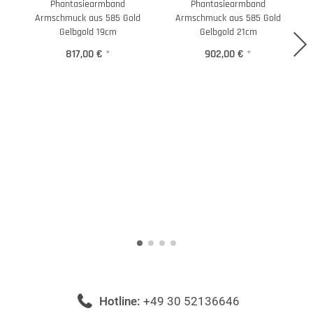
Phantasiearmband
Phantasiearmband
H
Armschmuck aus 585 Gold
Armschmuck aus 585 Gold
Gelbgold 19cm
Gelbgold 21cm
817,00 €
*
902,00 €
*
Hotline:
+49 30 52136646