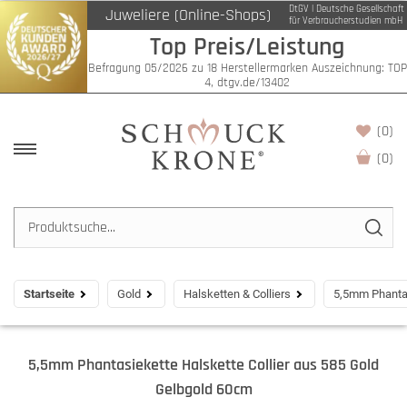
DtGV | Deutsche Gesellschaft
Juweliere (Online-Shops)
für Verbraucherstudien mbH
Top Preis/Leistung
Befragung 05/2026 zu 18 Herstellermarken Auszeichnung: TOP
4, dtgv.de/13402
(0)
(
0
)
Startseite
Gold
Halsketten & Colliers
5,5mm Phantas
5,5mm Phantasiekette Halskette Collier aus 585 Gold
Gelbgold 60cm