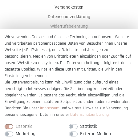
Versandkosten
Datenschutzerklärung
Widerrufsbelehrung
AGB
Wir verwenden Cookies und ähnliche Technologien auf unserer Website
und verarbeiten personenbezogene Daten von Besucher:innen unserer
Impressum
Webseite (z.B. IP-Adresse), um z.B. Inhalte und Anzeigen zu
Barrierefreiheitserklärung
personalisieren, Medien von Drittanbietern einzubinden oder Zugriffe auf
unsere Website zu analysieren. Die Datenverarbeitung erfolgt erst durch
gesetzte Cookies. Wir teilen diese Daten mit Dritten, die wir in den
Einstellungen benennen.
Die Datenverarbeitung kann mit Einwilligung oder aufgrund eines
berechtigten Interesses erfolgen. Die Zustimmung kann erteilt oder
Vertrag widerrufen
abgelehnt werden. Es besteht das Recht, nicht einzuwilligen und die
Einwilligung zu einem späteren Zeitpunkt zu ändern oder zu widerrufen.
Beachten Sie unser
Impressum
und weitere Hinweise zur Verwendung
personenbezogener Daten in unserer
Daten­schutz­erklärung
.
Essenziell
Statistik
Marketing
Externe Medien