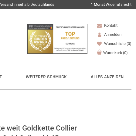
Versand
innerhalb Deutschlands
1 Monat
Widerrufsrecht
Kontakt
Anmelden
Wunschliste
(0)
Warenkorb
(
0
)
T
WEITERER SCHMUCK
ALLES ANZEIGEN
 weit Goldkette Collier