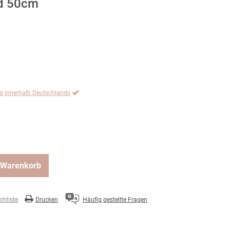
ld 50cm
ng innerhalb Deutschlands
 Warenkorb
hliste
Drucken
Häufig gestellte Fragen