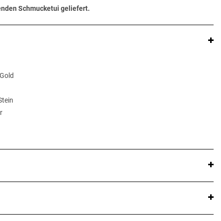
senden Schmucketui geliefert.
 Gold
Stein
r