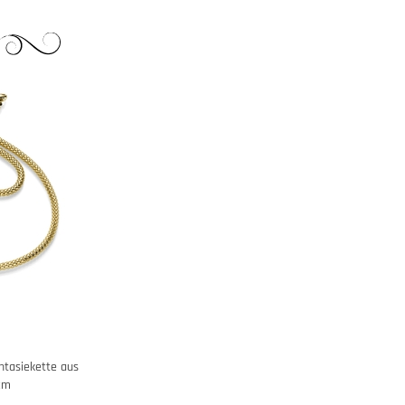
ntasiekette aus
cm