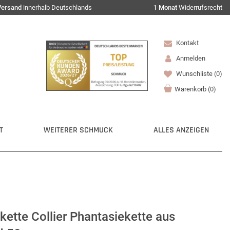
Versand
innerhalb Deutschlands
1 Monat
Widerrufsrecht
Kontakt
Anmelden
Wunschliste
(0)
Warenkorb
(
0
)
T
WEITERER SCHMUCK
ALLES ANZEIGEN
ette Collier Phantasiekette aus