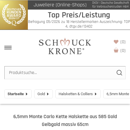
DtGV | Deutsche Gesellschaft
Juweliere (Online-Shops)
für Verbraucherstudien mbH
Top Preis/Leistung
Befragung 05/2026 zu 18 Herstellermarken Auszeichnung: TOP
4, dtgv.de/13402
(0)
(
0
)
Startseite
Gold
Halsketten & Colliers
6,5mm Monte C
6,5mm Monte Carlo Kette Halskette aus 585 Gold
Gelbgold massiv 65cm