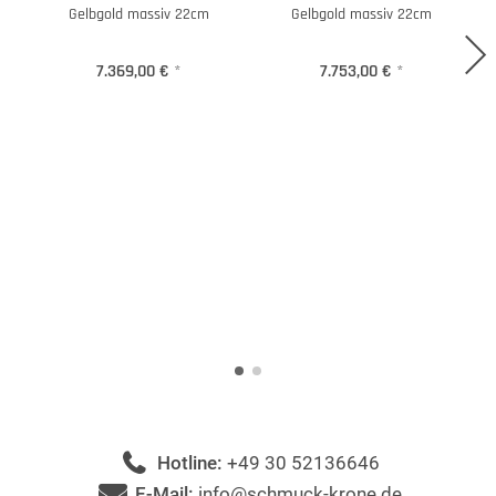
Gelbgold massiv 22cm
Gelbgold massiv 22cm
7.369,00 €
*
7.753,00 €
*
Hotline:
+49 30 52136646
E-Mail:
info@schmuck-krone.de