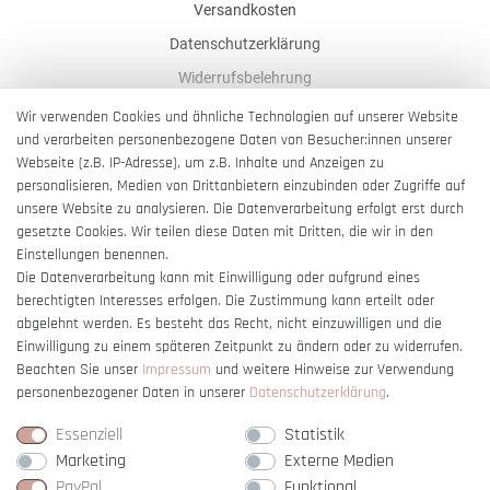
Versandkosten
Datenschutzerklärung
Widerrufsbelehrung
AGB
Wir verwenden Cookies und ähnliche Technologien auf unserer Website
und verarbeiten personenbezogene Daten von Besucher:innen unserer
Impressum
Webseite (z.B. IP-Adresse), um z.B. Inhalte und Anzeigen zu
Barrierefreiheitserklärung
personalisieren, Medien von Drittanbietern einzubinden oder Zugriffe auf
unsere Website zu analysieren. Die Datenverarbeitung erfolgt erst durch
gesetzte Cookies. Wir teilen diese Daten mit Dritten, die wir in den
Einstellungen benennen.
Die Datenverarbeitung kann mit Einwilligung oder aufgrund eines
berechtigten Interesses erfolgen. Die Zustimmung kann erteilt oder
Vertrag widerrufen
abgelehnt werden. Es besteht das Recht, nicht einzuwilligen und die
Einwilligung zu einem späteren Zeitpunkt zu ändern oder zu widerrufen.
Beachten Sie unser
Impressum
und weitere Hinweise zur Verwendung
personenbezogener Daten in unserer
Daten­schutz­erklärung
.
Essenziell
Statistik
Marketing
Externe Medien
PayPal
Funktional