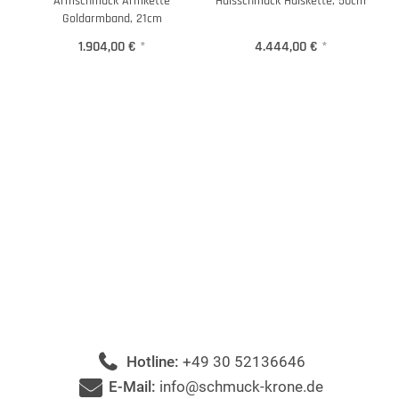
Armschmuck Armkette
Halsschmuck Halskette, 50cm
Goldarmband, 21cm
1.904,00 €
*
4.444,00 €
*
Hotline:
+49 30 52136646
E-Mail:
info@schmuck-krone.de