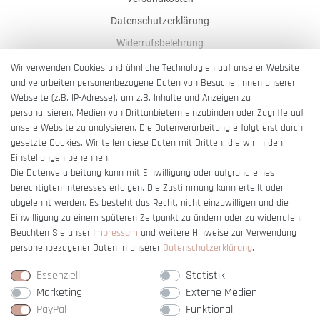
Datenschutzerklärung
Widerrufsbelehrung
AGB
Wir verwenden Cookies und ähnliche Technologien auf unserer Website
und verarbeiten personenbezogene Daten von Besucher:innen unserer
Impressum
Webseite (z.B. IP-Adresse), um z.B. Inhalte und Anzeigen zu
Barrierefreiheitserklärung
personalisieren, Medien von Drittanbietern einzubinden oder Zugriffe auf
unsere Website zu analysieren. Die Datenverarbeitung erfolgt erst durch
gesetzte Cookies. Wir teilen diese Daten mit Dritten, die wir in den
Einstellungen benennen.
Die Datenverarbeitung kann mit Einwilligung oder aufgrund eines
berechtigten Interesses erfolgen. Die Zustimmung kann erteilt oder
Vertrag widerrufen
abgelehnt werden. Es besteht das Recht, nicht einzuwilligen und die
Einwilligung zu einem späteren Zeitpunkt zu ändern oder zu widerrufen.
Beachten Sie unser
Impressum
und weitere Hinweise zur Verwendung
personenbezogener Daten in unserer
Daten­schutz­erklärung
.
Essenziell
Statistik
Marketing
Externe Medien
PayPal
Funktional