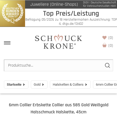
DtGV | Deutsche Gesellschaft
Juweliere (Online-Shops)
für Verbraucherstudien mbH
Top Preis/Leistung
Befragung 05/2026 zu 18 Herstellermarken Auszeichnung: TOP
4, dtgv.de/13402
(0)
(
0
)
Startseite
Gold
Halsketten & Colliers
6mm Collier E
6mm Collier Erbskette Collier aus 585 Gold Weißgold
Halsschmuck Halskette, 45cm