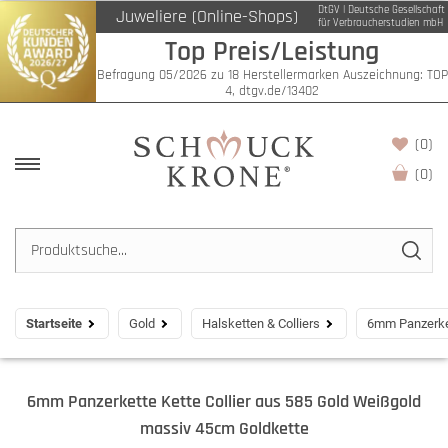
DtGV | Deutsche Gesellschaft
Juweliere (Online-Shops)
für Verbraucherstudien mbH
Top Preis/Leistung
Befragung 05/2026 zu 18 Herstellermarken Auszeichnung: TOP
4, dtgv.de/13402
(0)
(
0
)
Startseite
Gold
Halsketten & Colliers
6mm Panzerket
6mm Panzerkette Kette Collier aus 585 Gold Weißgold
massiv 45cm Goldkette