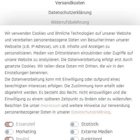
Versandkosten
Datenschutzerklärung
Widerrufsbelehrung
AGB
Wir verwenden Cookies und ähnliche Technologien auf unserer Website
und verarbeiten personenbezogene Daten von Besucher:innen unserer
Impressum
Webseite (z.B. IP-Adresse), um z.B. Inhalte und Anzeigen zu
Barrierefreiheitserklärung
personalisieren, Medien von Drittanbietern einzubinden oder Zugriffe auf
unsere Website zu analysieren. Die Datenverarbeitung erfolgt erst durch
gesetzte Cookies. Wir teilen diese Daten mit Dritten, die wir in den
Einstellungen benennen.
Die Datenverarbeitung kann mit Einwilligung oder aufgrund eines
berechtigten Interesses erfolgen. Die Zustimmung kann erteilt oder
Vertrag widerrufen
abgelehnt werden. Es besteht das Recht, nicht einzuwilligen und die
Einwilligung zu einem späteren Zeitpunkt zu ändern oder zu widerrufen.
Beachten Sie unser
Impressum
und weitere Hinweise zur Verwendung
personenbezogener Daten in unserer
Daten­schutz­erklärung
.
Essenziell
Statistik
Marketing
Externe Medien
PayPal
Funktional