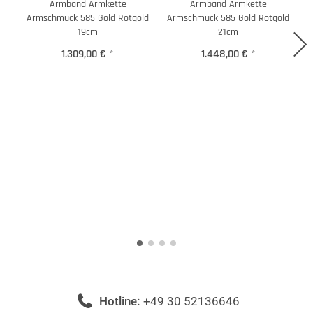
Armband Armkette
Armband Armkette
K
Armschmuck 585 Gold Rotgold
Armschmuck 585 Gold Rotgold
19cm
21cm
1.309,00 €
*
1.448,00 €
*
Hotline:
+49 30 52136646