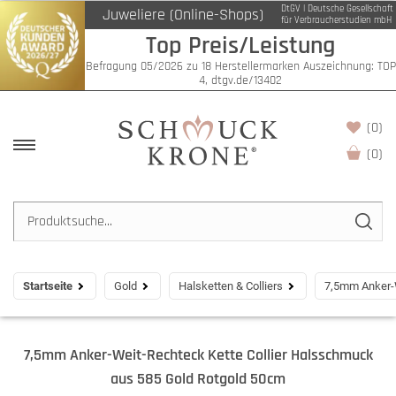
DtGV | Deutsche Gesellschaft
Juweliere (Online-Shops)
für Verbraucherstudien mbH
Top Preis/Leistung
Befragung 05/2026 zu 18 Herstellermarken Auszeichnung: TOP
4, dtgv.de/13402
(0)
(
0
)
Startseite
Gold
Halsketten & Colliers
7,5mm Anker-W
7,5mm Anker-Weit-Rechteck Kette Collier Halsschmuck
aus 585 Gold Rotgold 50cm