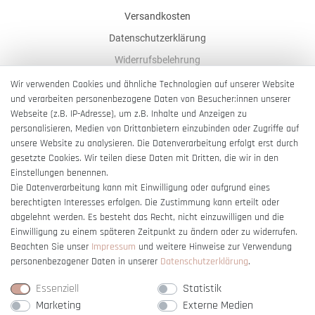
Versandkosten
Datenschutzerklärung
Widerrufsbelehrung
AGB
Wir verwenden Cookies und ähnliche Technologien auf unserer Website
und verarbeiten personenbezogene Daten von Besucher:innen unserer
Impressum
Webseite (z.B. IP-Adresse), um z.B. Inhalte und Anzeigen zu
Barrierefreiheitserklärung
personalisieren, Medien von Drittanbietern einzubinden oder Zugriffe auf
unsere Website zu analysieren. Die Datenverarbeitung erfolgt erst durch
gesetzte Cookies. Wir teilen diese Daten mit Dritten, die wir in den
Einstellungen benennen.
Die Datenverarbeitung kann mit Einwilligung oder aufgrund eines
berechtigten Interesses erfolgen. Die Zustimmung kann erteilt oder
Vertrag widerrufen
abgelehnt werden. Es besteht das Recht, nicht einzuwilligen und die
Einwilligung zu einem späteren Zeitpunkt zu ändern oder zu widerrufen.
Beachten Sie unser
Impressum
und weitere Hinweise zur Verwendung
personenbezogener Daten in unserer
Daten­schutz­erklärung
.
Essenziell
Statistik
Marketing
Externe Medien