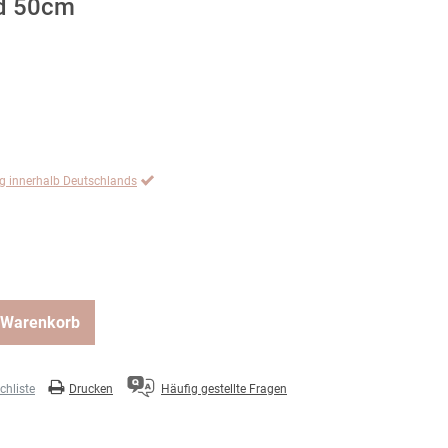
ld 50cm
ng innerhalb Deutschlands
 Warenkorb
hliste
Drucken
Häufig gestellte Fragen