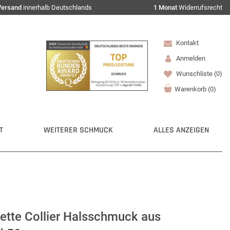
Versand
innerhalb Deutschlands
1 Monat
Widerrufsrecht
Kontakt
Anmelden
Wunschliste
(0)
Warenkorb
(
0
)
T
WEITERER SCHMUCK
ALLES ANZEIGEN
tte Collier Halsschmuck aus