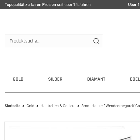
Topqualität zu fairen Preisen
seit über 15 Jahren
Über 1
GOLD
SILBER
DIAMANT
EDEL
Startseite
Gold
Halsketten & Colliers
8mm Halsreif Wendeomegareif Col