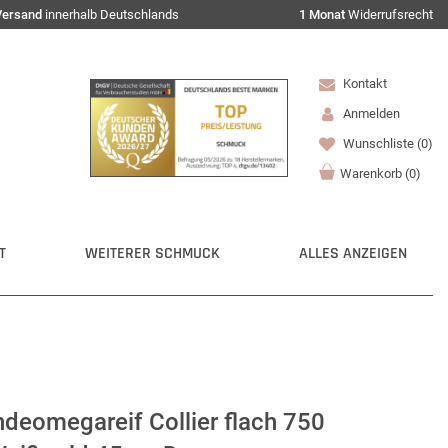
Versand
innerhalb Deutschlands
1 Monat
Widerrufsrecht
Kontakt
Anmelden
Wunschliste
(0)
Warenkorb
(
0
)
T
WEITERER SCHMUCK
ALLES ANZEIGEN
deomegareif Collier flach 750