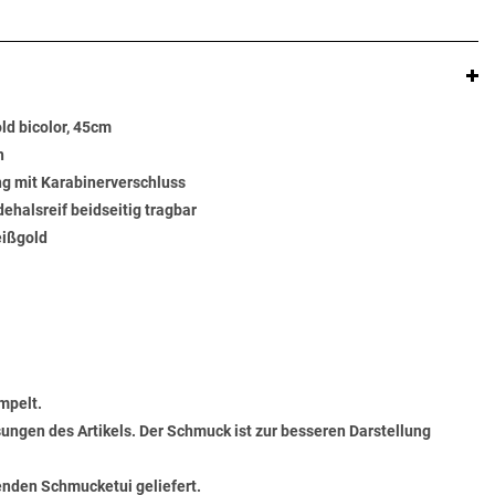
d bicolor, 45cm
n
ng mit Karabinerverschluss
ehalsreif beidseitig tragbar
eißgold
mpelt.
ungen des Artikels. Der Schmuck ist zur besseren Darstellung
senden Schmucketui geliefert.