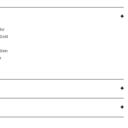
lor
 Gold
Stein
r