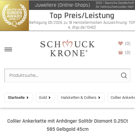
DtGV | Deutsche Gesellschaft
Juweliere (Online-Shops)
für Verbraucherstudien mbH
Top Preis/Leistung
Befragung 05/2026 zu 18 Herstellermarken Auszeichnung: TOP
4, dtgv.de/13402
(0)
(
0
)
Startseite
Gold
Halsketten & Colliers
Collier Anker
Collier Ankerkette mit Anhänger Solitär Diamant 0.25Ct
585 Gelbgold 45cm