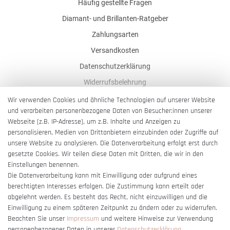
Häufig gestellte Fragen
Diamant- und Brillanten-Ratgeber
Zahlungsarten
Versandkosten
Datenschutzerklärung
Widerrufsbelehrung
AGB
Wir verwenden Cookies und ähnliche Technologien auf unserer Website
und verarbeiten personenbezogene Daten von Besucher:innen unserer
Impressum
Webseite (z.B. IP-Adresse), um z.B. Inhalte und Anzeigen zu
Barrierefreiheitserklärung
personalisieren, Medien von Drittanbietern einzubinden oder Zugriffe auf
unsere Website zu analysieren. Die Datenverarbeitung erfolgt erst durch
gesetzte Cookies. Wir teilen diese Daten mit Dritten, die wir in den
Einstellungen benennen.
Die Datenverarbeitung kann mit Einwilligung oder aufgrund eines
berechtigten Interesses erfolgen. Die Zustimmung kann erteilt oder
Vertrag widerrufen
abgelehnt werden. Es besteht das Recht, nicht einzuwilligen und die
Einwilligung zu einem späteren Zeitpunkt zu ändern oder zu widerrufen.
Beachten Sie unser
Impressum
und weitere Hinweise zur Verwendung
personenbezogener Daten in unserer
Daten­schutz­erklärung
.