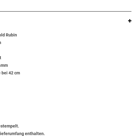
old Rubin
n
t
ramm
 bei 42 cm
estempelt.
 Lieferumfang enthalten.