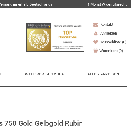
Versand
innerhalb Deutschlands
1 Monat
Widerrufsrecht
Kontakt
Anmelden
Wunschliste
(0)
Warenkorb
(
0
)
T
WEITERER SCHMUCK
ALLES ANZEIGEN
us 750 Gold Gelbgold Rubin