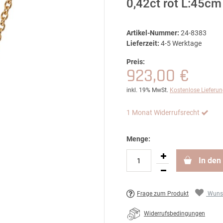
0,42ct rot L:45cm
Artikel-Nummer:
24-8383
Lieferzeit:
4-5 Werktage
Preis:
923,00 €
inkl. 19% MwSt.
Kostenlose Lieferu
1 Monat Widerrufsrecht
Menge:
In den
Frage zum Produkt
Wunsc
Widerrufsbedingungen