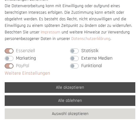
Die Datenverarbeitung kann mit Einwilligung oder aufgrund eines
berechtigten Interesses erfolgen. Die Zustimmung kann erteilt oder
Vertrag widerrufen
abgelehnt werden. Es besteht das Recht, nicht einzuwilligen und die
Einwilligung zu einem späteren Zeitpunkt zu ändern oder zu widerrufen.
Beachten Sie unser
Impressum
und weitere Hinweise zur Verwendung
personenbezogener Daten in unserer
Daten­schutz­erklärung
.
Essenziell
Statistik
Marketing
Externe Medien
PayPal
Funktional
Weitere Einstellungen
Alle akzeptieren
Alle ablehnen
* Alle Preise verstehen sich inkl. gesetzl. MwSt. und
zzgl. Versandkosten
Auswahl akzeptieren
** Nur innerhalb Deutschlands
© copyright 2007-2026 Schmuck Krone / Alle
Rechte vorbehalten / powered by
createyourtemplate