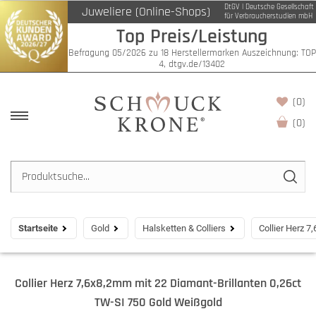
DtGV | Deutsche Gesellschaft
Juweliere (Online-Shops)
für Verbraucherstudien mbH
Top Preis/Leistung
Befragung 05/2026 zu 18 Herstellermarken Auszeichnung: TOP
4, dtgv.de/13402
(0)
(
0
)
Startseite
Gold
Halsketten & Colliers
Collier Herz 
Collier Herz 7,6x8,2mm mit 22 Diamant-Brillanten 0,26ct
TW-SI 750 Gold Weißgold