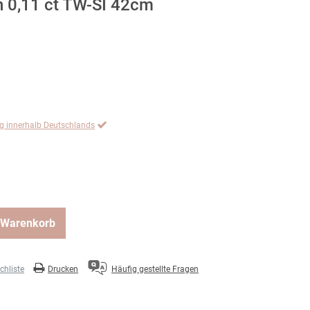
n 0,11 ct TW-SI 42cm
ng innerhalb Deutschlands
 Warenkorb
hliste
Drucken
Häufig gestellte Fragen