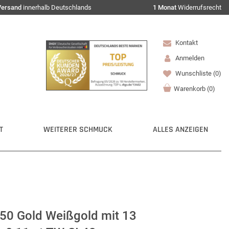
Versand
innerhalb Deutschlands
1 Monat
Widerrufsrecht
Kontakt
Anmelden
Wunschliste
(0)
Warenkorb
(
0
)
T
WEITERER SCHMUCK
ALLES ANZEIGEN
 750 Gold Weißgold mit 13