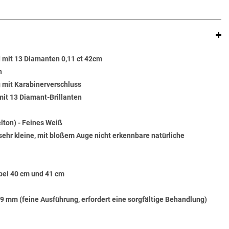
d mit 13 Diamanten 0,11 ct 42cm
n
g mit Karabinerverschluss
mit 13 Diamant-Brillanten
lton) - Feines Weiß
sehr kleine, mit bloßem Auge nicht erkennbare natürliche
bei 40 cm und 41 cm
,9 mm (feine Ausführung, erfordert eine sorgfältige Behandlung)