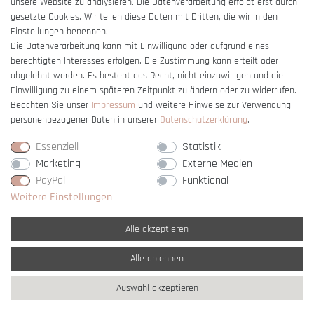
unsere Website zu analysieren. Die Datenverarbeitung erfolgt erst durch
gesetzte Cookies. Wir teilen diese Daten mit Dritten, die wir in den
Einstellungen benennen.
Die Datenverarbeitung kann mit Einwilligung oder aufgrund eines
berechtigten Interesses erfolgen. Die Zustimmung kann erteilt oder
Vertrag widerrufen
abgelehnt werden. Es besteht das Recht, nicht einzuwilligen und die
Einwilligung zu einem späteren Zeitpunkt zu ändern oder zu widerrufen.
Beachten Sie unser
Impressum
und weitere Hinweise zur Verwendung
personenbezogener Daten in unserer
Daten­schutz­erklärung
.
Essenziell
Statistik
Marketing
Externe Medien
PayPal
Funktional
Weitere Einstellungen
Alle akzeptieren
Alle ablehnen
* Alle Preise verstehen sich inkl. gesetzl. MwSt. und
zzgl. Versandkosten
Auswahl akzeptieren
** Nur innerhalb Deutschlands
© copyright 2007-2026 Schmuck Krone / Alle
Rechte vorbehalten / powered by
createyourtemplate