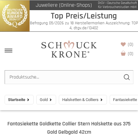
DtGV | Deutsche Gesellschaft
Juweliere (Online-Shops)
für Verbraucherstudien mbH
Top Preis/Leistung
Befragung 05/2026 zu 18 Herstellermarken Auszeichnung: TOP
4, dtgv.de/13402
(0)
(
0
)
Startseite
Gold
Halsketten & Colliers
Fantasiekette
Fantasiekette Goldkette Collier Stern Halskette aus 375
Gold Gelbgold 42cm