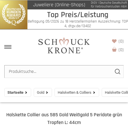
DtGV | Deutsche Gesellschaft
Juweliere (Online-Shops)
für Verbraucherstudien mbH
Top Preis/Leistung
Befragung 05/2026 zu 18 Herstellermarken Auszeichnung: TOP
4, dtgv.de/13402
(0)
(
0
)
Startseite
Gold
Halsketten & Colliers
Halskette Col
Halskette Collier aus 585 Gold Weißgold 5 Peridote grün
Tropfen L: 44cm