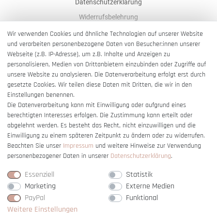
Datenschutzerklärung
Widerrufsbelehrung
AGB
Wir verwenden Cookies und ähnliche Technologien auf unserer Website
und verarbeiten personenbezogene Daten von Besucher:innen unserer
Impressum
Webseite (z.B. IP-Adresse), um z.B. Inhalte und Anzeigen zu
Barrierefreiheitserklärung
personalisieren, Medien von Drittanbietern einzubinden oder Zugriffe auf
unsere Website zu analysieren. Die Datenverarbeitung erfolgt erst durch
gesetzte Cookies. Wir teilen diese Daten mit Dritten, die wir in den
Einstellungen benennen.
Die Datenverarbeitung kann mit Einwilligung oder aufgrund eines
berechtigten Interesses erfolgen. Die Zustimmung kann erteilt oder
Vertrag widerrufen
abgelehnt werden. Es besteht das Recht, nicht einzuwilligen und die
Einwilligung zu einem späteren Zeitpunkt zu ändern oder zu widerrufen.
Beachten Sie unser
Impressum
und weitere Hinweise zur Verwendung
personenbezogener Daten in unserer
Daten­schutz­erklärung
.
Essenziell
Statistik
Marketing
Externe Medien
PayPal
Funktional
Weitere Einstellungen