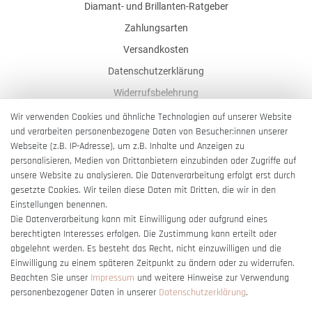
Diamant- und Brillanten-Ratgeber
Zahlungsarten
Versandkosten
Datenschutzerklärung
Widerrufsbelehrung
AGB
Wir verwenden Cookies und ähnliche Technologien auf unserer Website
und verarbeiten personenbezogene Daten von Besucher:innen unserer
Impressum
Webseite (z.B. IP-Adresse), um z.B. Inhalte und Anzeigen zu
Barrierefreiheitserklärung
personalisieren, Medien von Drittanbietern einzubinden oder Zugriffe auf
unsere Website zu analysieren. Die Datenverarbeitung erfolgt erst durch
gesetzte Cookies. Wir teilen diese Daten mit Dritten, die wir in den
Einstellungen benennen.
Die Datenverarbeitung kann mit Einwilligung oder aufgrund eines
berechtigten Interesses erfolgen. Die Zustimmung kann erteilt oder
Vertrag widerrufen
abgelehnt werden. Es besteht das Recht, nicht einzuwilligen und die
Einwilligung zu einem späteren Zeitpunkt zu ändern oder zu widerrufen.
Beachten Sie unser
Impressum
und weitere Hinweise zur Verwendung
personenbezogener Daten in unserer
Daten­schutz­erklärung
.