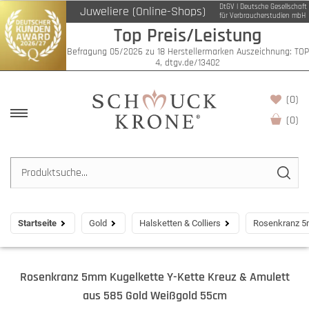
DtGV | Deutsche Gesellschaft
Juweliere (Online-Shops)
für Verbraucherstudien mbH
Top Preis/Leistung
Befragung 05/2026 zu 18 Herstellermarken Auszeichnung: TOP
4, dtgv.de/13402
(0)
(
0
)
Startseite
Gold
Halsketten & Colliers
Rosenkranz 5m
Rosenkranz 5mm Kugelkette Y-Kette Kreuz & Amulett
aus 585 Gold Weißgold 55cm