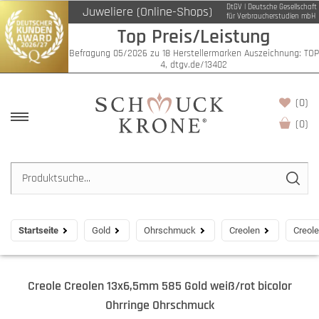
DtGV | Deutsche Gesellschaft
Juweliere (Online-Shops)
für Verbraucherstudien mbH
Top Preis/Leistung
Befragung 05/2026 zu 18 Herstellermarken Auszeichnung: TOP
4, dtgv.de/13402
(0)
(
0
)
Startseite
Gold
Ohrschmuck
Creolen
Creol
Creole Creolen 13x6,5mm 585 Gold weiß/rot bicolor
Ohrringe Ohrschmuck