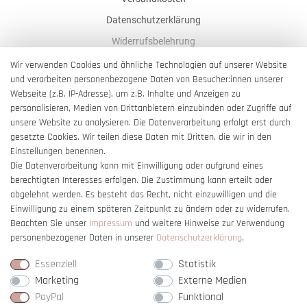
Datenschutzerklärung
Widerrufsbelehrung
AGB
Wir verwenden Cookies und ähnliche Technologien auf unserer Website
und verarbeiten personenbezogene Daten von Besucher:innen unserer
Impressum
Webseite (z.B. IP-Adresse), um z.B. Inhalte und Anzeigen zu
Barrierefreiheitserklärung
personalisieren, Medien von Drittanbietern einzubinden oder Zugriffe auf
unsere Website zu analysieren. Die Datenverarbeitung erfolgt erst durch
gesetzte Cookies. Wir teilen diese Daten mit Dritten, die wir in den
Einstellungen benennen.
Die Datenverarbeitung kann mit Einwilligung oder aufgrund eines
berechtigten Interesses erfolgen. Die Zustimmung kann erteilt oder
Vertrag widerrufen
abgelehnt werden. Es besteht das Recht, nicht einzuwilligen und die
Einwilligung zu einem späteren Zeitpunkt zu ändern oder zu widerrufen.
Beachten Sie unser
Impressum
und weitere Hinweise zur Verwendung
personenbezogener Daten in unserer
Daten­schutz­erklärung
.
Essenziell
Statistik
Marketing
Externe Medien
PayPal
Funktional