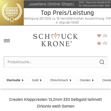
DtGV | Deutsche Gesellschaft
Juweliere (Online-Shops)
für Verbraucherstudien mbH
Top Preis/Leistung
Befragung 05/2026 zu 18 Herstellermarken Auszeichnung: TOP
4, dtgv.de/13402
(0)
(
0
)
Startseite
Gold
Ohrschmuck
Creolen
Creol
Creolen Klappcreolen 13,2mm 333 Gelbgold teilmatt
Zirkonia weiß Damen