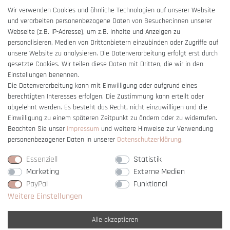
AGB
Wir verwenden Cookies und ähnliche Technologien auf unserer Website
und verarbeiten personenbezogene Daten von Besucher:innen unserer
Impressum
Webseite (z.B. IP-Adresse), um z.B. Inhalte und Anzeigen zu
Barrierefreiheitserklärung
personalisieren, Medien von Drittanbietern einzubinden oder Zugriffe auf
unsere Website zu analysieren. Die Datenverarbeitung erfolgt erst durch
gesetzte Cookies. Wir teilen diese Daten mit Dritten, die wir in den
Einstellungen benennen.
Die Datenverarbeitung kann mit Einwilligung oder aufgrund eines
berechtigten Interesses erfolgen. Die Zustimmung kann erteilt oder
Vertrag widerrufen
abgelehnt werden. Es besteht das Recht, nicht einzuwilligen und die
Einwilligung zu einem späteren Zeitpunkt zu ändern oder zu widerrufen.
Beachten Sie unser
Impressum
und weitere Hinweise zur Verwendung
personenbezogener Daten in unserer
Daten­schutz­erklärung
.
Essenziell
Statistik
Marketing
Externe Medien
PayPal
Funktional
Weitere Einstellungen
Alle akzeptieren