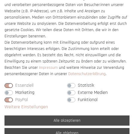
und verarbeiten personenbezogene Daten von Besucher:innen unserer
Impressum
Webseite (z.B. IP-Adresse), um z.B. Inhalte und Anzeigen zu
Barrierefreiheitserklärung
personalisieren, Medien von Drittanbietern einzubinden oder Zugriffe auf
unsere Website zu analysieren. Die Datenverarbeitung erfolgt erst durch
gesetzte Cookies. Wir teilen diese Daten mit Dritten, die wir in den
Einstellungen benennen.
Die Datenverarbeitung kann mit Einwilligung oder aufgrund eines
berechtigten Interesses erfolgen. Die Zustimmung kann erteilt oder
Vertrag widerrufen
abgelehnt werden. Es besteht das Recht, nicht einzuwilligen und die
Einwilligung zu einem späteren Zeitpunkt zu ändern oder zu widerrufen.
Beachten Sie unser
Impressum
und weitere Hinweise zur Verwendung
personenbezogener Daten in unserer
Daten­schutz­erklärung
.
Essenziell
Statistik
Marketing
Externe Medien
PayPal
Funktional
Weitere Einstellungen
Alle akzeptieren
Alle ablehnen