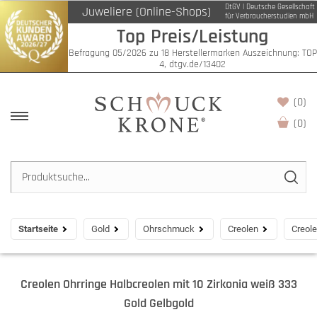
DtGV | Deutsche Gesellschaft
Juweliere (Online-Shops)
für Verbraucherstudien mbH
Top Preis/Leistung
Befragung 05/2026 zu 18 Herstellermarken Auszeichnung: TOP
4, dtgv.de/13402
(0)
(
0
)
Startseite
Gold
Ohrschmuck
Creolen
Creole
Creolen Ohrringe Halbcreolen mit 10 Zirkonia weiß 333
Gold Gelbgold