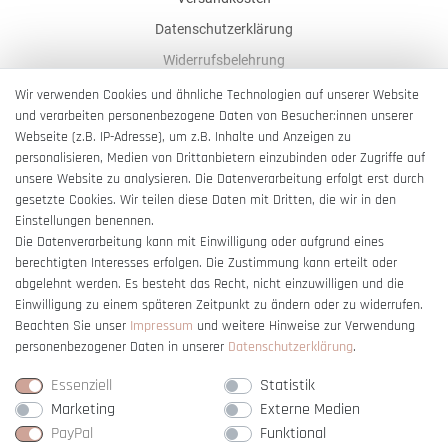
Datenschutzerklärung
Widerrufsbelehrung
AGB
Wir verwenden Cookies und ähnliche Technologien auf unserer Website
und verarbeiten personenbezogene Daten von Besucher:innen unserer
Impressum
Webseite (z.B. IP-Adresse), um z.B. Inhalte und Anzeigen zu
Barrierefreiheitserklärung
personalisieren, Medien von Drittanbietern einzubinden oder Zugriffe auf
unsere Website zu analysieren. Die Datenverarbeitung erfolgt erst durch
gesetzte Cookies. Wir teilen diese Daten mit Dritten, die wir in den
Einstellungen benennen.
Die Datenverarbeitung kann mit Einwilligung oder aufgrund eines
berechtigten Interesses erfolgen. Die Zustimmung kann erteilt oder
Vertrag widerrufen
abgelehnt werden. Es besteht das Recht, nicht einzuwilligen und die
Einwilligung zu einem späteren Zeitpunkt zu ändern oder zu widerrufen.
Beachten Sie unser
Impressum
und weitere Hinweise zur Verwendung
personenbezogener Daten in unserer
Daten­schutz­erklärung
.
Essenziell
Statistik
Marketing
Externe Medien
PayPal
Funktional