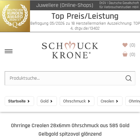
DtGV | Deutsche Gesellschaft
Juweliere (Online-Shops)
für Verbraucherstudien mbH
Top Preis/Leistung
Befragung 05/2026 zu 18 Herstellermarken Auszeichnung: TOP
4, dtgv.de/13402
(0)
(
0
)
Startseite
Gold
Ohrschmuck
Creolen
Ohrri
Ohrringe Creolen 28x6mm Ohrschmuck aus 585 Gold
Gelbgold spitzoval glänzend