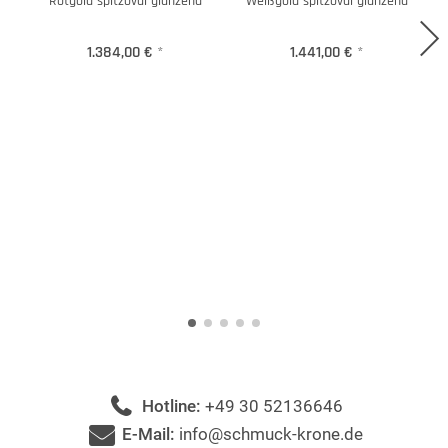
Rotgold spitzoval glänzend
Weißgold spitzoval glänzend
1.384,00 €
*
1.441,00 €
*
Hotline:
+49 30 52136646
E-Mail:
info@schmuck-krone.de