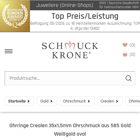
DtGV | Deutsche Gesellschaft
Juweliere (Online-Shops)
für Verbraucherstudien mbH
Top Preis/Leistung
Befragung 05/2026 zu 18 Herstellermarken Auszeichnung: TOP
4, dtgv.de/13402
(0)
(
0
)
Startseite
Gold
Ohrschmuck
Creolen
Ohrri
Ohrringe Creolen 35x1,5mm Ohrschmuck aus 585 Gold
Weißgold oval