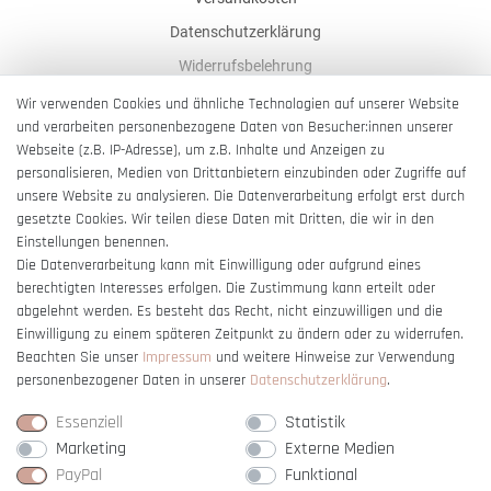
Datenschutzerklärung
Widerrufsbelehrung
AGB
Wir verwenden Cookies und ähnliche Technologien auf unserer Website
und verarbeiten personenbezogene Daten von Besucher:innen unserer
Impressum
Webseite (z.B. IP-Adresse), um z.B. Inhalte und Anzeigen zu
Barrierefreiheitserklärung
personalisieren, Medien von Drittanbietern einzubinden oder Zugriffe auf
unsere Website zu analysieren. Die Datenverarbeitung erfolgt erst durch
gesetzte Cookies. Wir teilen diese Daten mit Dritten, die wir in den
Einstellungen benennen.
Die Datenverarbeitung kann mit Einwilligung oder aufgrund eines
berechtigten Interesses erfolgen. Die Zustimmung kann erteilt oder
Vertrag widerrufen
abgelehnt werden. Es besteht das Recht, nicht einzuwilligen und die
Einwilligung zu einem späteren Zeitpunkt zu ändern oder zu widerrufen.
Beachten Sie unser
Impressum
und weitere Hinweise zur Verwendung
personenbezogener Daten in unserer
Daten­schutz­erklärung
.
Essenziell
Statistik
Marketing
Externe Medien
PayPal
Funktional