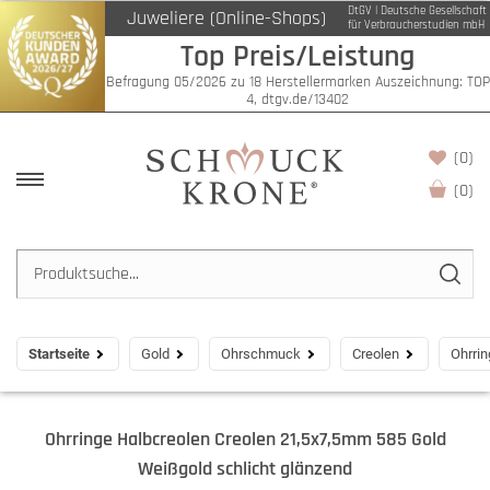
DtGV | Deutsche Gesellschaft
Juweliere (Online-Shops)
für Verbraucherstudien mbH
Top Preis/Leistung
Befragung 05/2026 zu 18 Herstellermarken Auszeichnung: TOP
4, dtgv.de/13402
(0)
(
0
)
Startseite
Gold
Ohrschmuck
Creolen
Ohrrin
Ohrringe Halbcreolen Creolen 21,5x7,5mm 585 Gold
Weißgold schlicht glänzend