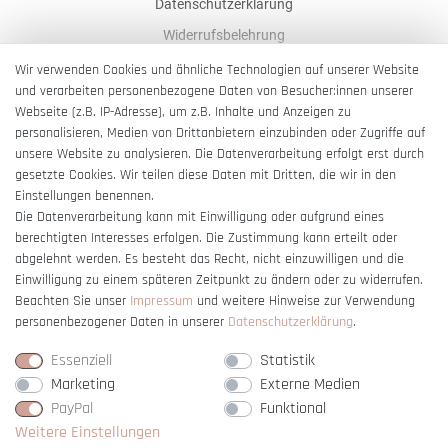
Datenschutzerklärung
Widerrufsbelehrung
AGB
Wir verwenden Cookies und ähnliche Technologien auf unserer Website
und verarbeiten personenbezogene Daten von Besucher:innen unserer
Impressum
Webseite (z.B. IP-Adresse), um z.B. Inhalte und Anzeigen zu
Barrierefreiheitserklärung
personalisieren, Medien von Drittanbietern einzubinden oder Zugriffe auf
unsere Website zu analysieren. Die Datenverarbeitung erfolgt erst durch
gesetzte Cookies. Wir teilen diese Daten mit Dritten, die wir in den
Einstellungen benennen.
Die Datenverarbeitung kann mit Einwilligung oder aufgrund eines
berechtigten Interesses erfolgen. Die Zustimmung kann erteilt oder
Vertrag widerrufen
abgelehnt werden. Es besteht das Recht, nicht einzuwilligen und die
Einwilligung zu einem späteren Zeitpunkt zu ändern oder zu widerrufen.
Beachten Sie unser
Impressum
und weitere Hinweise zur Verwendung
personenbezogener Daten in unserer
Daten­schutz­erklärung
.
Essenziell
Statistik
Marketing
Externe Medien
PayPal
Funktional
Weitere Einstellungen