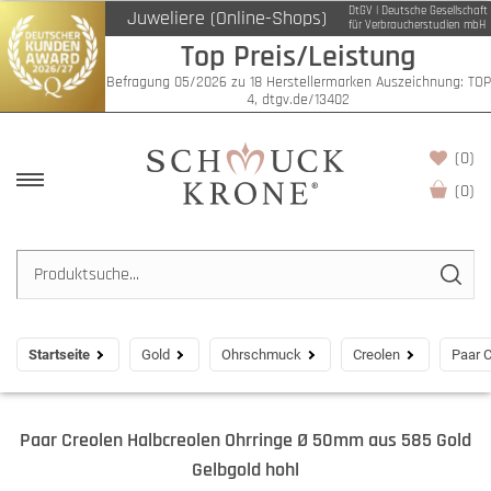
DtGV | Deutsche Gesellschaft
Juweliere (Online-Shops)
für Verbraucherstudien mbH
Top Preis/Leistung
Befragung 05/2026 zu 18 Herstellermarken Auszeichnung: TOP
4, dtgv.de/13402
(0)
(
0
)
Startseite
Gold
Ohrschmuck
Creolen
Paar C
Paar Creolen Halbcreolen Ohrringe Ø 50mm aus 585 Gold
Gelbgold hohl