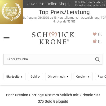
DtGV | Deutsche Gesellschaft
Juweliere (Online-Shops)
für Verbraucherstudien mbH
Top Preis/Leistung
Befragung 05/2026 zu 18 Herstellermarken Auszeichnung: TOP
4, dtgv.de/13402
(0)
(
0
)
Startseite
Gold
Ohrschmuck
Creolen
Paar C
Paar Creolen Ohrringe 13x2mm seitlich mit Zirkonia 9Kt
375 Gold Gelbgold