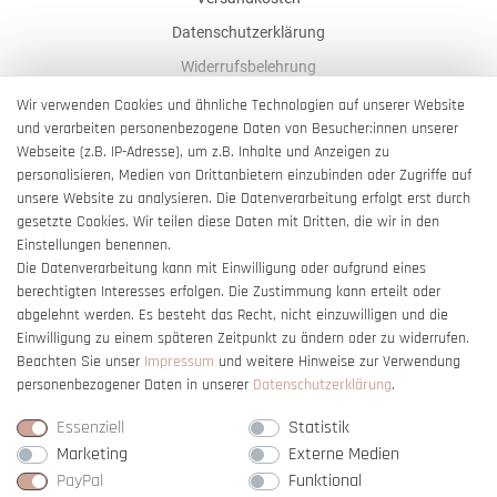
Datenschutzerklärung
Widerrufsbelehrung
AGB
Wir verwenden Cookies und ähnliche Technologien auf unserer Website
und verarbeiten personenbezogene Daten von Besucher:innen unserer
Impressum
Webseite (z.B. IP-Adresse), um z.B. Inhalte und Anzeigen zu
Barrierefreiheitserklärung
personalisieren, Medien von Drittanbietern einzubinden oder Zugriffe auf
unsere Website zu analysieren. Die Datenverarbeitung erfolgt erst durch
gesetzte Cookies. Wir teilen diese Daten mit Dritten, die wir in den
Einstellungen benennen.
Die Datenverarbeitung kann mit Einwilligung oder aufgrund eines
berechtigten Interesses erfolgen. Die Zustimmung kann erteilt oder
Vertrag widerrufen
abgelehnt werden. Es besteht das Recht, nicht einzuwilligen und die
Einwilligung zu einem späteren Zeitpunkt zu ändern oder zu widerrufen.
Beachten Sie unser
Impressum
und weitere Hinweise zur Verwendung
personenbezogener Daten in unserer
Daten­schutz­erklärung
.
Essenziell
Statistik
Marketing
Externe Medien
PayPal
Funktional