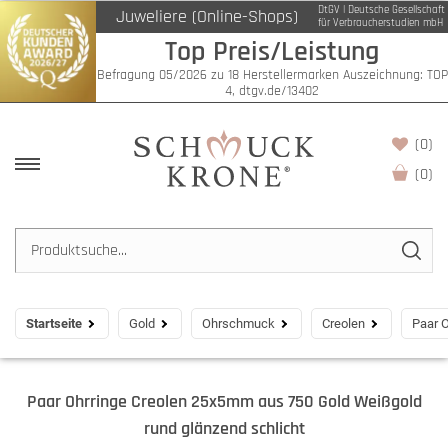
DtGV | Deutsche Gesellschaft
Juweliere (Online-Shops)
für Verbraucherstudien mbH
Top Preis/Leistung
Befragung 05/2026 zu 18 Herstellermarken Auszeichnung: TOP
4, dtgv.de/13402
(0)
(
0
)
Startseite
Gold
Ohrschmuck
Creolen
Paar 
Paar Ohrringe Creolen 25x5mm aus 750 Gold Weißgold
rund glänzend schlicht