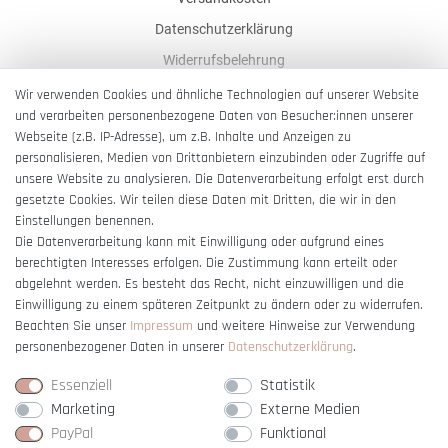
Datenschutzerklärung
Widerrufsbelehrung
AGB
Wir verwenden Cookies und ähnliche Technologien auf unserer Website
und verarbeiten personenbezogene Daten von Besucher:innen unserer
Impressum
Webseite (z.B. IP-Adresse), um z.B. Inhalte und Anzeigen zu
Barrierefreiheitserklärung
personalisieren, Medien von Drittanbietern einzubinden oder Zugriffe auf
unsere Website zu analysieren. Die Datenverarbeitung erfolgt erst durch
gesetzte Cookies. Wir teilen diese Daten mit Dritten, die wir in den
Einstellungen benennen.
Die Datenverarbeitung kann mit Einwilligung oder aufgrund eines
berechtigten Interesses erfolgen. Die Zustimmung kann erteilt oder
Vertrag widerrufen
abgelehnt werden. Es besteht das Recht, nicht einzuwilligen und die
Einwilligung zu einem späteren Zeitpunkt zu ändern oder zu widerrufen.
Beachten Sie unser
Impressum
und weitere Hinweise zur Verwendung
personenbezogener Daten in unserer
Daten­schutz­erklärung
.
Essenziell
Statistik
Marketing
Externe Medien
PayPal
Funktional