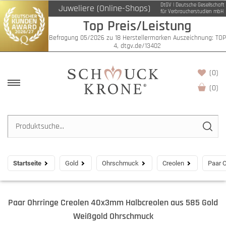
DtGV | Deutsche Gesellschaft
Juweliere (Online-Shops)
für Verbraucherstudien mbH
Top Preis/Leistung
Befragung 05/2026 zu 18 Herstellermarken Auszeichnung: TOP
4, dtgv.de/13402
(0)
(
0
)
Startseite
Gold
Ohrschmuck
Creolen
Paar 
Paar Ohrringe Creolen 40x3mm Halbcreolen aus 585 Gold
Weißgold Ohrschmuck