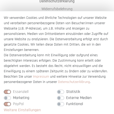
Datenschutzerklärung
Widerrufsbelehrung
AGB
Wir verwenden Cookies und ähnliche Technologien auf unserer Website
und verarbeiten personenbezogene Daten von Besucher:innen unserer
Impressum
Webseite (z.B. IP-Adresse), um z.B. Inhalte und Anzeigen zu
Barrierefreiheitserklärung
personalisieren, Medien von Drittanbietern einzubinden oder Zugriffe auf
unsere Website zu analysieren. Die Datenverarbeitung erfolgt erst durch
gesetzte Cookies. Wir teilen diese Daten mit Dritten, die wir in den
Einstellungen benennen.
Die Datenverarbeitung kann mit Einwilligung oder aufgrund eines
berechtigten Interesses erfolgen. Die Zustimmung kann erteilt oder
Vertrag widerrufen
abgelehnt werden. Es besteht das Recht, nicht einzuwilligen und die
Einwilligung zu einem späteren Zeitpunkt zu ändern oder zu widerrufen.
Beachten Sie unser
Impressum
und weitere Hinweise zur Verwendung
personenbezogener Daten in unserer
Daten­schutz­erklärung
.
Essenziell
Statistik
Marketing
Externe Medien
PayPal
Funktional
Weitere Einstellungen