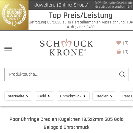
DtGV | Deutsche Gesellschaft
Juweliere (Online-Shops)
für Verbraucherstudien mbH
Top Preis/Leistung
Befragung 05/2026 zu 18 Herstellermarken Auszeichnung: TOP
4, dtgv.de/13402
(0)
(
0
)
Startseite
Gold
Ohrschmuck
Creolen
Paar 
Paar Ohrringe Creolen Kügelchen 19,5x2mm 585 Gold
Gelbgold Ohrschmuck