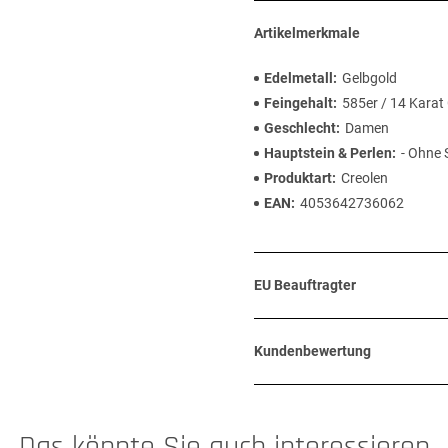
Artikelmerkmale
Edelmetall
Gelbgold
Feingehalt
585er / 14 Karat
Geschlecht
Damen
Hauptstein & Perlen
- Ohne 
Produktart
Creolen
EAN
4053642736062
EU Beauftragter
Kundenbewertung
Das könnte Sie auch interessieren