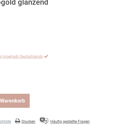
bgold glänzend
ng innerhalb Deutschlands
 Warenkorb
hliste
Drucken
Häufig gestellte Fragen