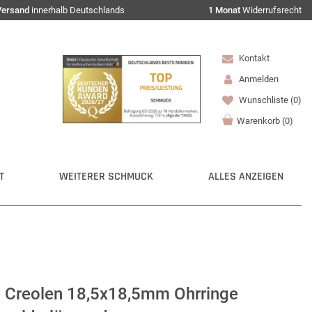
Versand
innerhalb Deutschlands
1 Monat
Widerrufsrecht
Kontakt
Anmelden
Wunschliste
(0)
Warenkorb
(
0
)
T
WEITERER SCHMUCK
ALLES ANZEIGEN
e Creolen 18,5x18,5mm Ohrringe