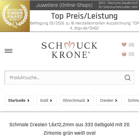
DtGV | Deutsche Gesellschaft
Juweliere (Online-Shops)
für Verbraucherstudien mbH
Top Preis/Leistung
Befragung 05/2026 zu 18 Herstellermarken Auszeichnung: TOP
4, dtgv.de/13402
(0)
(
0
)
Startseite
Gold
Ohrschmuck
Creolen
Schmal
Schmale Creolen 1,6x12,2mm aus 333 Gelbgold mit 20
Zirkonia grün weiß oval