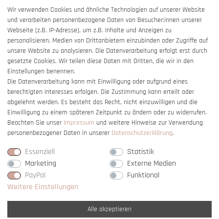
AGB
Wir verwenden Cookies und ähnliche Technologien auf unserer Website
und verarbeiten personenbezogene Daten von Besucher:innen unserer
Impressum
Webseite (z.B. IP-Adresse), um z.B. Inhalte und Anzeigen zu
Barrierefreiheitserklärung
personalisieren, Medien von Drittanbietern einzubinden oder Zugriffe auf
unsere Website zu analysieren. Die Datenverarbeitung erfolgt erst durch
gesetzte Cookies. Wir teilen diese Daten mit Dritten, die wir in den
Einstellungen benennen.
Die Datenverarbeitung kann mit Einwilligung oder aufgrund eines
berechtigten Interesses erfolgen. Die Zustimmung kann erteilt oder
Vertrag widerrufen
abgelehnt werden. Es besteht das Recht, nicht einzuwilligen und die
Einwilligung zu einem späteren Zeitpunkt zu ändern oder zu widerrufen.
Beachten Sie unser
Impressum
und weitere Hinweise zur Verwendung
personenbezogener Daten in unserer
Daten­schutz­erklärung
.
Essenziell
Statistik
Marketing
Externe Medien
PayPal
Funktional
Weitere Einstellungen
Alle akzeptieren