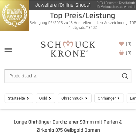
DtGV | Deutsche Gesellschaft
Juweliere (Online-Shops)
für Verbraucherstudien mbH
Top Preis/Leistung
Befragung 05/2026 zu 18 Herstellermarken Auszeichnung: TOP
4, dtgv.de/13402
(0)
(
0
)
Startseite
Gold
Ohrschmuck
Ohrhänger
Lan
Lange Ohrhänger Durchzieher 93mm mit Perlen &
Zirkonia 375 Gelbgold Damen