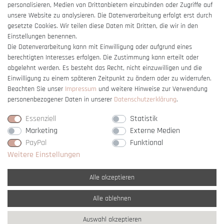
Barrierefreiheitserklärung
personalisieren, Medien von Drittanbietern einzubinden oder Zugriffe auf
unsere Website zu analysieren. Die Datenverarbeitung erfolgt erst durch
gesetzte Cookies. Wir teilen diese Daten mit Dritten, die wir in den
Einstellungen benennen.
Die Datenverarbeitung kann mit Einwilligung oder aufgrund eines
berechtigten Interesses erfolgen. Die Zustimmung kann erteilt oder
Vertrag widerrufen
abgelehnt werden. Es besteht das Recht, nicht einzuwilligen und die
Einwilligung zu einem späteren Zeitpunkt zu ändern oder zu widerrufen.
Beachten Sie unser
Impressum
und weitere Hinweise zur Verwendung
personenbezogener Daten in unserer
Daten­schutz­erklärung
.
Essenziell
Statistik
Marketing
Externe Medien
PayPal
Funktional
Weitere Einstellungen
Alle akzeptieren
Alle ablehnen
* Alle Preise verstehen sich inkl. gesetzl. MwSt. und
zzgl. Versandkosten
Auswahl akzeptieren
** Nur innerhalb Deutschlands
© copyright 2007-2026 Schmuck Krone / Alle