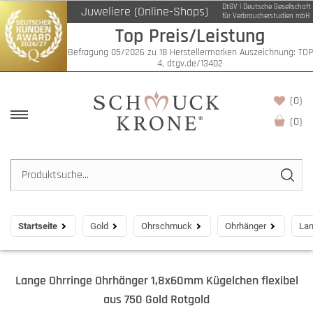
DtGV | Deutsche Gesellschaft
Juweliere (Online-Shops)
für Verbraucherstudien mbH
Top Preis/Leistung
Befragung 05/2026 zu 18 Herstellermarken Auszeichnung: TOP
4, dtgv.de/13402
(0)
(
0
)
Startseite
Gold
Ohrschmuck
Ohrhänger
Lan
Lange Ohrringe Ohrhänger 1,8x60mm Kügelchen flexibel
aus 750 Gold Rotgold