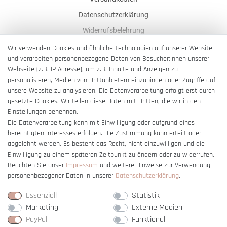
Datenschutzerklärung
Widerrufsbelehrung
AGB
Wir verwenden Cookies und ähnliche Technologien auf unserer Website
und verarbeiten personenbezogene Daten von Besucher:innen unserer
Impressum
Webseite (z.B. IP-Adresse), um z.B. Inhalte und Anzeigen zu
Barrierefreiheitserklärung
personalisieren, Medien von Drittanbietern einzubinden oder Zugriffe auf
unsere Website zu analysieren. Die Datenverarbeitung erfolgt erst durch
gesetzte Cookies. Wir teilen diese Daten mit Dritten, die wir in den
Einstellungen benennen.
Die Datenverarbeitung kann mit Einwilligung oder aufgrund eines
berechtigten Interesses erfolgen. Die Zustimmung kann erteilt oder
Vertrag widerrufen
abgelehnt werden. Es besteht das Recht, nicht einzuwilligen und die
Einwilligung zu einem späteren Zeitpunkt zu ändern oder zu widerrufen.
Beachten Sie unser
Impressum
und weitere Hinweise zur Verwendung
personenbezogener Daten in unserer
Daten­schutz­erklärung
.
Essenziell
Statistik
Marketing
Externe Medien
PayPal
Funktional