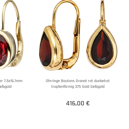
er 7,5x16,1mm
Ohrringe Boutons Granat rot dunkelrot
elbgold
tropfenförmig 375 Gold Gelbgold
416,00 €