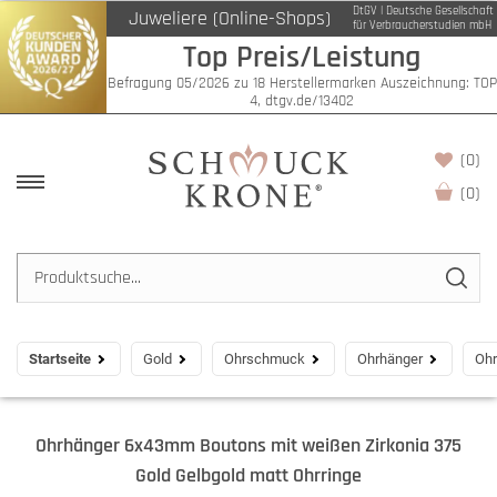
DtGV | Deutsche Gesellschaft
Juweliere (Online-Shops)
für Verbraucherstudien mbH
Top Preis/Leistung
Befragung 05/2026 zu 18 Herstellermarken Auszeichnung: TOP
4, dtgv.de/13402
(0)
(
0
)
Startseite
Gold
Ohrschmuck
Ohrhänger
Ohr
Ohrhänger 6x43mm Boutons mit weißen Zirkonia 375
Gold Gelbgold matt Ohrringe