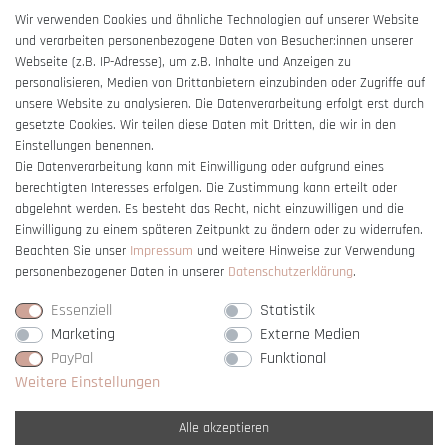
AGB
Wir verwenden Cookies und ähnliche Technologien auf unserer Website
und verarbeiten personenbezogene Daten von Besucher:innen unserer
Impressum
Webseite (z.B. IP-Adresse), um z.B. Inhalte und Anzeigen zu
Barrierefreiheitserklärung
personalisieren, Medien von Drittanbietern einzubinden oder Zugriffe auf
unsere Website zu analysieren. Die Datenverarbeitung erfolgt erst durch
gesetzte Cookies. Wir teilen diese Daten mit Dritten, die wir in den
Einstellungen benennen.
Die Datenverarbeitung kann mit Einwilligung oder aufgrund eines
berechtigten Interesses erfolgen. Die Zustimmung kann erteilt oder
Vertrag widerrufen
abgelehnt werden. Es besteht das Recht, nicht einzuwilligen und die
Einwilligung zu einem späteren Zeitpunkt zu ändern oder zu widerrufen.
Beachten Sie unser
Impressum
und weitere Hinweise zur Verwendung
personenbezogener Daten in unserer
Daten­schutz­erklärung
.
Essenziell
Statistik
Marketing
Externe Medien
PayPal
Funktional
Weitere Einstellungen
Alle akzeptieren