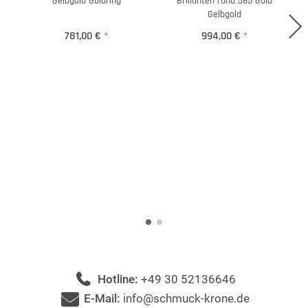
Gelbgold Goldring
Brillanten rund 585 Gold
Gelbgold
781,00 €
*
994,00 €
*
Hotline:
+49 30 52136646
E-Mail:
info@schmuck-krone.de