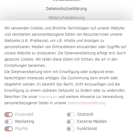
Datenschutzerklärung
Widerrufsbelehrung
AGB
Wir verwenden Cookies und ähnliche Technologien auf unserer Website
und verarbeiten personenbezogene Daten von Besucher:innen unserer
Impressum
Webseite (z.B. IP-Adresse), um z.B. Inhalte und Anzeigen zu
Barrierefreiheitserklärung
personalisieren, Medien von Drittanbietern einzubinden oder Zugriffe auf
unsere Website zu analysieren. Die Datenverarbeitung erfolgt erst durch
gesetzte Cookies. Wir teilen diese Daten mit Dritten, die wir in den
Einstellungen benennen.
Die Datenverarbeitung kann mit Einwilligung oder aufgrund eines
berechtigten Interesses erfolgen. Die Zustimmung kann erteilt oder
Vertrag widerrufen
abgelehnt werden. Es besteht das Recht, nicht einzuwilligen und die
Einwilligung zu einem späteren Zeitpunkt zu ändern oder zu widerrufen.
Beachten Sie unser
Impressum
und weitere Hinweise zur Verwendung
personenbezogener Daten in unserer
Daten­schutz­erklärung
.
Essenziell
Statistik
Marketing
Externe Medien
PayPal
Funktional