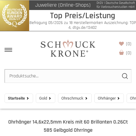
DtGV | Deutsche Gesellschaft
Juweliere (Online-Shops)
für Verbraucherstudien mbH
Top Preis/Leistung
Befragung 05/2026 zu 18 Herstellermarken Auszeichnung: TOP
4, dtgv.de/13402
(0)
(
0
)
Startseite
Gold
Ohrschmuck
Ohrhänger
Ohr
Ohrhänger 14,6x22,5mm Kreis mit 60 Brillanten 0.26Ct
585 Gelbgold Ohrringe