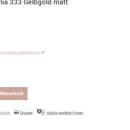
nia 333 Gelbgold matt
ng innerhalb Deutschlands
 Warenkorb
hliste
Drucken
Häufig gestellte Fragen