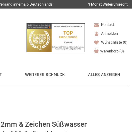
Versand
innerhalb Deutschlands
1 Monat
Widerrufsrecht
Kontakt
Anmelden
Wunschliste
(0)
Warenkorb
(
0
)
T
WEITERER SCHMUCK
ALLES ANZEIGEN
0,2mm & Zeichen Süßwasser