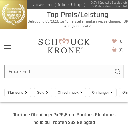
DtGV | Deutsche Gesellschaft
Juweliere (Online-Shops)
für Verbraucherstudien mbH
Top Preis/Leistung
Befragung 05/2026 zu 18 Herstellermarken Auszeichnung: TOP
4, dtgv.de/13402
(0)
(
0
)
Startseite
Gold
Ohrschmuck
Ohrhänger
Ohr
Ohrringe Ohrhänger 7x28,5mm Boutons Blautopas
hellblau Tropfen 333 Gelbgold