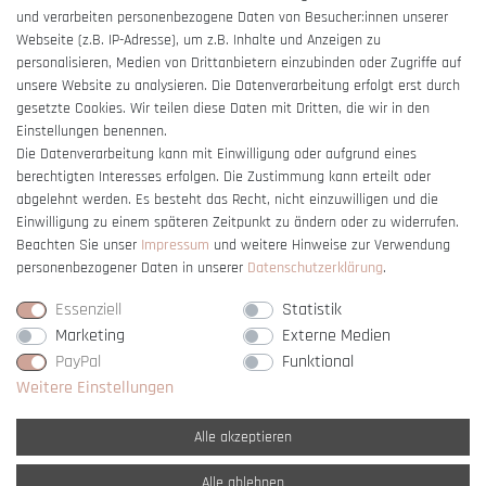
und verarbeiten personenbezogene Daten von Besucher:innen unserer
Impressum
Webseite (z.B. IP-Adresse), um z.B. Inhalte und Anzeigen zu
Barrierefreiheitserklärung
personalisieren, Medien von Drittanbietern einzubinden oder Zugriffe auf
unsere Website zu analysieren. Die Datenverarbeitung erfolgt erst durch
gesetzte Cookies. Wir teilen diese Daten mit Dritten, die wir in den
Einstellungen benennen.
Die Datenverarbeitung kann mit Einwilligung oder aufgrund eines
berechtigten Interesses erfolgen. Die Zustimmung kann erteilt oder
Vertrag widerrufen
abgelehnt werden. Es besteht das Recht, nicht einzuwilligen und die
Einwilligung zu einem späteren Zeitpunkt zu ändern oder zu widerrufen.
Beachten Sie unser
Impressum
und weitere Hinweise zur Verwendung
personenbezogener Daten in unserer
Daten­schutz­erklärung
.
Essenziell
Statistik
Marketing
Externe Medien
PayPal
Funktional
Weitere Einstellungen
Alle akzeptieren
Alle ablehnen