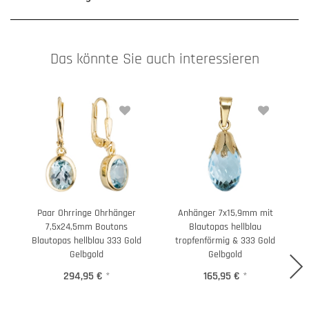
Das könnte Sie auch interessieren
Paar Ohrringe Ohrhänger
Anhänger 7x15,9mm mit
7,5x24,5mm Boutons
Blautopas hellblau
7
Blautopas hellblau 333 Gold
tropfenförmig & 333 Gold
Gelbgold
Gelbgold
294,95 €
*
165,95 €
*