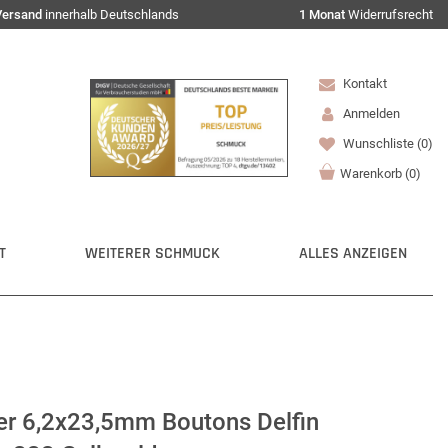
Versand
innerhalb Deutschlands
1 Monat
Widerrufsrecht
Kontakt
Anmelden
Wunschliste
(0)
Warenkorb
(
0
)
T
WEITERER SCHMUCK
ALLES ANZEIGEN
er 6,2x23,5mm Boutons Delfin