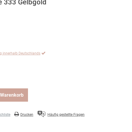
e 333 Gelbgold
ng innerhalb Deutschlands
 Warenkorb
hliste
Drucken
Häufig gestellte Fragen