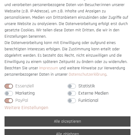
und verarbeiten personenbezogene Daten von Besucher:innen unserer
Impressum
Webseite (z.B. IP-Adresse), um z.B. Inhalte und Anzeigen zu
Barrierefreiheitserklärung
personalisieren, Medien von Drittanbietern einzubinden oder Zugriffe auf
unsere Website zu analysieren. Die Datenverarbeitung erfolgt erst durch
gesetzte Cookies. Wir teilen diese Daten mit Dritten, die wir in den
Einstellungen benennen.
Die Datenverarbeitung kann mit Einwilligung oder aufgrund eines
berechtigten Interesses erfolgen. Die Zustimmung kann erteilt oder
Vertrag widerrufen
abgelehnt werden. Es besteht das Recht, nicht einzuwilligen und die
Einwilligung zu einem späteren Zeitpunkt zu ändern oder zu widerrufen.
Beachten Sie unser
Impressum
und weitere Hinweise zur Verwendung
personenbezogener Daten in unserer
Daten­schutz­erklärung
.
Essenziell
Statistik
Marketing
Externe Medien
PayPal
Funktional
Weitere Einstellungen
Alle akzeptieren
Alle ablehnen