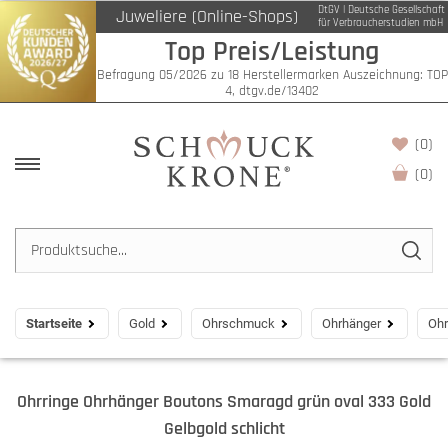
DtGV | Deutsche Gesellschaft
Juweliere (Online-Shops)
für Verbraucherstudien mbH
Top Preis/Leistung
Befragung 05/2026 zu 18 Herstellermarken Auszeichnung: TOP
4, dtgv.de/13402
(0)
(
0
)
Startseite
Gold
Ohrschmuck
Ohrhänger
Ohr
Ohrringe Ohrhänger Boutons Smaragd grün oval 333 Gold
Gelbgold schlicht