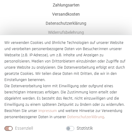
Zahlungsarten
Versandkosten
Datenschutzerklärung
Widerrufsbelehrung
AGB
Wir verwenden Cookies und ähnliche Technologien auf unserer Website
und verarbeiten personenbezogene Daten von Besucher:innen unserer
Impressum
Webseite (z.B. IP-Adresse), um z.B. Inhalte und Anzeigen zu
Barrierefreiheitserklärung
personalisieren, Medien von Drittanbietern einzubinden oder Zugriffe auf
unsere Website zu analysieren. Die Datenverarbeitung erfolgt erst durch
gesetzte Cookies. Wir teilen diese Daten mit Dritten, die wir in den
Einstellungen benennen.
Die Datenverarbeitung kann mit Einwilligung oder aufgrund eines
berechtigten Interesses erfolgen. Die Zustimmung kann erteilt oder
Vertrag widerrufen
abgelehnt werden. Es besteht das Recht, nicht einzuwilligen und die
Einwilligung zu einem späteren Zeitpunkt zu ändern oder zu widerrufen.
Beachten Sie unser
Impressum
und weitere Hinweise zur Verwendung
personenbezogener Daten in unserer
Daten­schutz­erklärung
.
Essenziell
Statistik