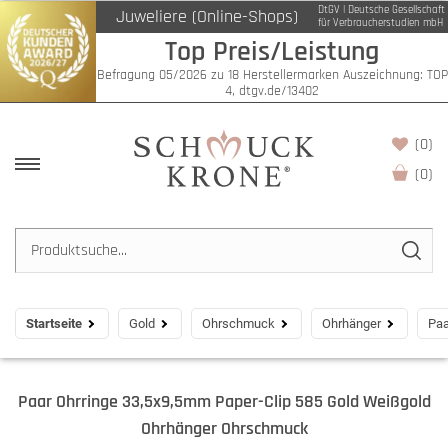
DtGV | Deutsche Gesellschaft
Juweliere (Online-Shops)
für Verbraucherstudien mbH
Top Preis/Leistung
Befragung 05/2026 zu 18 Herstellermarken Auszeichnung: TOP
4, dtgv.de/13402
(0)
(
0
)
Startseite
Gold
Ohrschmuck
Ohrhänger
Paa
Paar Ohrringe 33,5x9,5mm Paper-Clip 585 Gold Weißgold
Ohrhänger Ohrschmuck