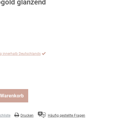
bgold glänzend
ng innerhalb Deutschlands
 Warenkorb
hliste
Drucken
Häufig gestellte Fragen