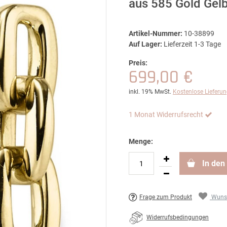
aus 585 Gold Gel
Artikel-Nummer:
10-38899
Auf Lager:
Lieferzeit 1-3 Tage
Preis:
699,00 €
inkl. 19% MwSt.
Kostenlose Lieferu
1 Monat Widerrufsrecht
Menge:
In den
Frage zum Produkt
Wunsc
Widerrufsbedingungen