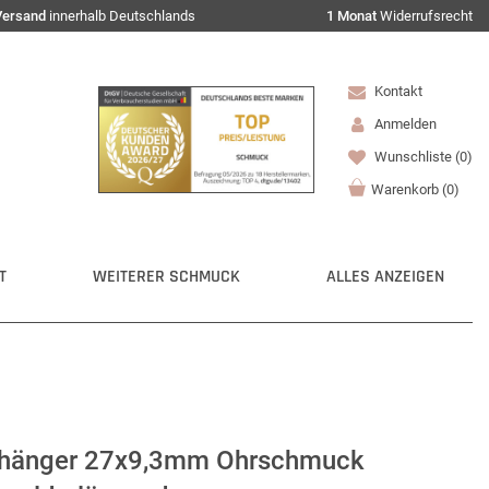
Versand
innerhalb Deutschlands
1 Monat
Widerrufsrecht
Kontakt
Anmelden
Wunschliste
(0)
Warenkorb
(
0
)
T
WEITERER SCHMUCK
ALLES ANZEIGEN
hrhänger 27x9,3mm Ohrschmuck