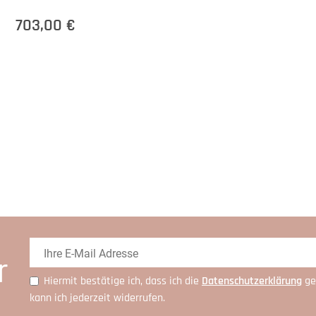
703,00 €
r
Hiermit bestätige ich, dass ich die
Daten­schutz­erklärung
ge
kann ich jederzeit widerrufen.