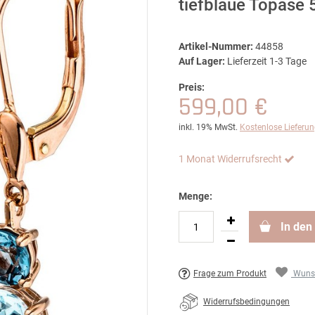
tiefblaue Topase 
Artikel-Nummer:
44858
Auf Lager:
Lieferzeit 1-3 Tage
Preis:
599,00 €
inkl. 19% MwSt.
Kostenlose Lieferu
1 Monat Widerrufsrecht
Menge:
In den
Frage zum Produkt
Wunsc
Widerrufsbedingungen