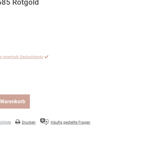
585 Rotgold
ng innerhalb Deutschlands
 Warenkorb
hliste
Drucken
Häufig gestellte Fragen