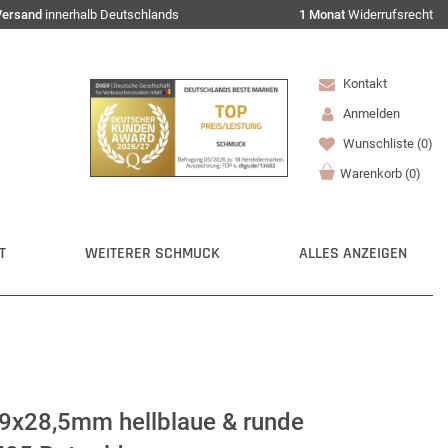
Versand
innerhalb Deutschlands
1 Monat
Widerrufsrecht
Kontakt
Anmelden
Wunschliste
(0)
Warenkorb
(
0
)
T
WEITERER SCHMUCK
ALLES ANZEIGEN
,9x28,5mm hellblaue & runde