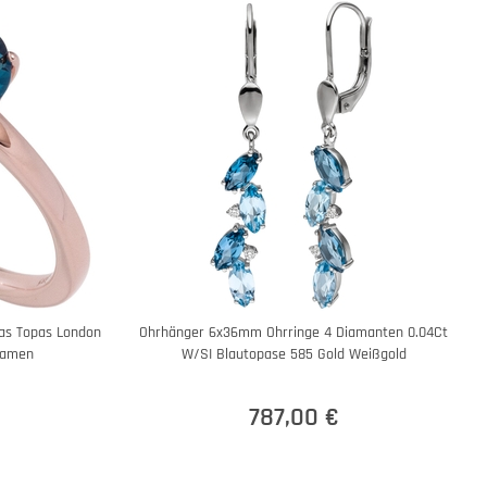
pas Topas London
Ohrhänger 6x36mm Ohrringe 4 Diamanten 0.04Ct
 Damen
W/SI Blautopase 585 Gold Weißgold
787,00 €