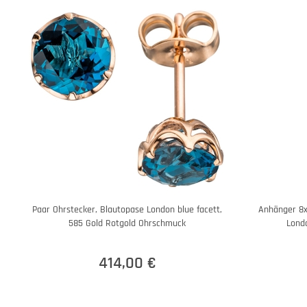
Paar Ohrstecker, Blautopase London blue facett,
Anhänger 8x
585 Gold Rotgold Ohrschmuck
Londo
414,00 €