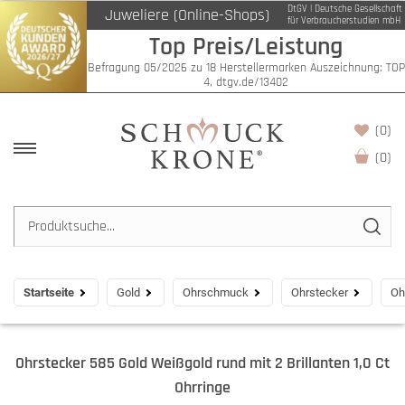
DtGV | Deutsche Gesellschaft
Juweliere (Online-Shops)
für Verbraucherstudien mbH
Top Preis/Leistung
Befragung 05/2026 zu 18 Herstellermarken Auszeichnung: TOP
4, dtgv.de/13402
(0)
(
0
)
Startseite
Gold
Ohrschmuck
Ohrstecker
Oh
Ohrstecker 585 Gold Weißgold rund mit 2 Brillanten 1,0 Ct
Ohrringe