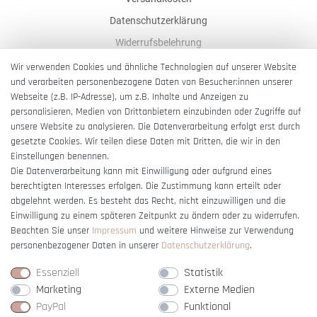
Datenschutzerklärung
Widerrufsbelehrung
AGB
Wir verwenden Cookies und ähnliche Technologien auf unserer Website
und verarbeiten personenbezogene Daten von Besucher:innen unserer
Impressum
Webseite (z.B. IP-Adresse), um z.B. Inhalte und Anzeigen zu
Barrierefreiheitserklärung
personalisieren, Medien von Drittanbietern einzubinden oder Zugriffe auf
unsere Website zu analysieren. Die Datenverarbeitung erfolgt erst durch
gesetzte Cookies. Wir teilen diese Daten mit Dritten, die wir in den
Einstellungen benennen.
Die Datenverarbeitung kann mit Einwilligung oder aufgrund eines
berechtigten Interesses erfolgen. Die Zustimmung kann erteilt oder
Vertrag widerrufen
abgelehnt werden. Es besteht das Recht, nicht einzuwilligen und die
Einwilligung zu einem späteren Zeitpunkt zu ändern oder zu widerrufen.
Beachten Sie unser
Impressum
und weitere Hinweise zur Verwendung
personenbezogener Daten in unserer
Daten­schutz­erklärung
.
Essenziell
Statistik
Marketing
Externe Medien
PayPal
Funktional