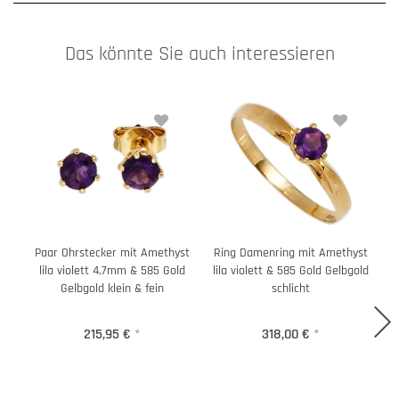
Das könnte Sie auch interessieren
Paar Ohrstecker mit Amethyst
Ring Damenring mit Amethyst
lila violett 4,7mm & 585 Gold
lila violett & 585 Gold Gelbgold
A
Gelbgold klein & fein
schlicht
215,95 €
*
318,00 €
*