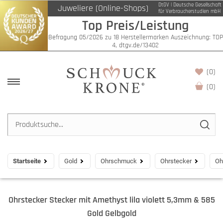
DtGV | Deutsche Gesellschaft
Juweliere (Online-Shops)
für Verbraucherstudien mbH
Top Preis/Leistung
Befragung 05/2026 zu 18 Herstellermarken Auszeichnung: TOP
4, dtgv.de/13402
(0)
(
0
)
Startseite
Gold
Ohrschmuck
Ohrstecker
Oh
Ohrstecker Stecker mit Amethyst lila violett 5,3mm & 585
Gold Gelbgold