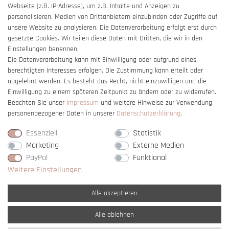
Webseite (z.B. IP-Adresse), um z.B. Inhalte und Anzeigen zu
Barrierefreiheitserklärung
personalisieren, Medien von Drittanbietern einzubinden oder Zugriffe auf
unsere Website zu analysieren. Die Datenverarbeitung erfolgt erst durch
gesetzte Cookies. Wir teilen diese Daten mit Dritten, die wir in den
Einstellungen benennen.
Die Datenverarbeitung kann mit Einwilligung oder aufgrund eines
berechtigten Interesses erfolgen. Die Zustimmung kann erteilt oder
Vertrag widerrufen
abgelehnt werden. Es besteht das Recht, nicht einzuwilligen und die
Einwilligung zu einem späteren Zeitpunkt zu ändern oder zu widerrufen.
Beachten Sie unser
Impressum
und weitere Hinweise zur Verwendung
personenbezogener Daten in unserer
Daten­schutz­erklärung
.
Essenziell
Statistik
Marketing
Externe Medien
PayPal
Funktional
Weitere Einstellungen
Alle akzeptieren
Alle ablehnen
* Alle Preise verstehen sich inkl. gesetzl. MwSt. und
zzgl. Versandkosten