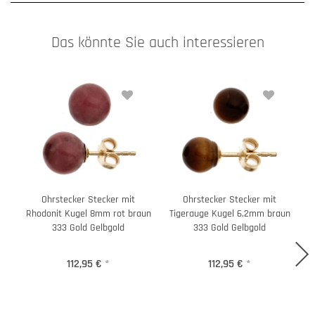
Das könnte Sie auch interessieren
Ohrstecker Stecker mit
Ohrstecker Stecker mit
Rhodonit Kugel 8mm rot braun
Tigerauge Kugel 6,2mm braun
A
333 Gold Gelbgold
333 Gold Gelbgold
112,95 €
*
112,95 €
*