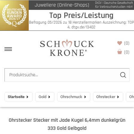
DtGV | Deutsche Gesellschaft
Juweliere (Online-Shops)
für Verbraucherstudien mbH
Top Preis/Leistung
Befragung 05/2026 zu 18 Herstellermarken Auszeichnung: TOP
4, dtgv.de/13402
(0)
(
0
)
Startseite
Gold
Ohrschmuck
Ohrstecker
Oh
Ohrstecker Stecker mit Jade Kugel 6,4mm dunkelgrün
333 Gold Gelbgold