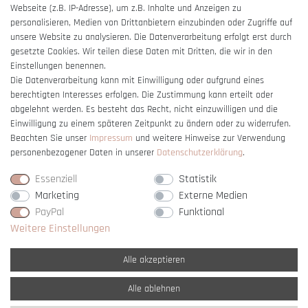
Webseite (z.B. IP-Adresse), um z.B. Inhalte und Anzeigen zu
Barrierefreiheitserklärung
personalisieren, Medien von Drittanbietern einzubinden oder Zugriffe auf
unsere Website zu analysieren. Die Datenverarbeitung erfolgt erst durch
gesetzte Cookies. Wir teilen diese Daten mit Dritten, die wir in den
Einstellungen benennen.
Die Datenverarbeitung kann mit Einwilligung oder aufgrund eines
berechtigten Interesses erfolgen. Die Zustimmung kann erteilt oder
Vertrag widerrufen
abgelehnt werden. Es besteht das Recht, nicht einzuwilligen und die
Einwilligung zu einem späteren Zeitpunkt zu ändern oder zu widerrufen.
Beachten Sie unser
Impressum
und weitere Hinweise zur Verwendung
personenbezogener Daten in unserer
Daten­schutz­erklärung
.
Essenziell
Statistik
Marketing
Externe Medien
PayPal
Funktional
Weitere Einstellungen
Alle akzeptieren
Alle ablehnen
* Alle Preise verstehen sich inkl. gesetzl. MwSt. und
zzgl. Versandkosten