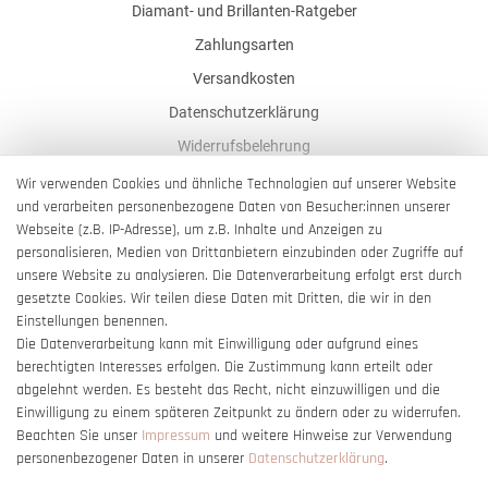
Diamant- und Brillanten-Ratgeber
Zahlungsarten
Versandkosten
Datenschutzerklärung
Widerrufsbelehrung
AGB
Wir verwenden Cookies und ähnliche Technologien auf unserer Website
und verarbeiten personenbezogene Daten von Besucher:innen unserer
Impressum
Webseite (z.B. IP-Adresse), um z.B. Inhalte und Anzeigen zu
Barrierefreiheitserklärung
personalisieren, Medien von Drittanbietern einzubinden oder Zugriffe auf
unsere Website zu analysieren. Die Datenverarbeitung erfolgt erst durch
gesetzte Cookies. Wir teilen diese Daten mit Dritten, die wir in den
Einstellungen benennen.
Die Datenverarbeitung kann mit Einwilligung oder aufgrund eines
berechtigten Interesses erfolgen. Die Zustimmung kann erteilt oder
Vertrag widerrufen
abgelehnt werden. Es besteht das Recht, nicht einzuwilligen und die
Einwilligung zu einem späteren Zeitpunkt zu ändern oder zu widerrufen.
Beachten Sie unser
Impressum
und weitere Hinweise zur Verwendung
personenbezogener Daten in unserer
Daten­schutz­erklärung
.