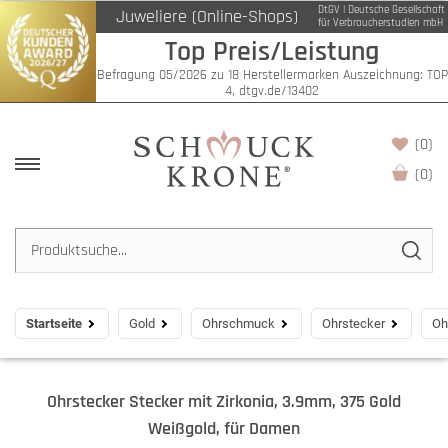
DtGV | Deutsche Gesellschaft
Juweliere (Online-Shops)
für Verbraucherstudien mbH
Top Preis/Leistung
Befragung 05/2026 zu 18 Herstellermarken Auszeichnung: TOP
4, dtgv.de/13402
(0)
(
0
)
Startseite
Gold
Ohrschmuck
Ohrstecker
Oh
Ohrstecker Stecker mit Zirkonia, 3.9mm, 375 Gold
Weißgold, für Damen