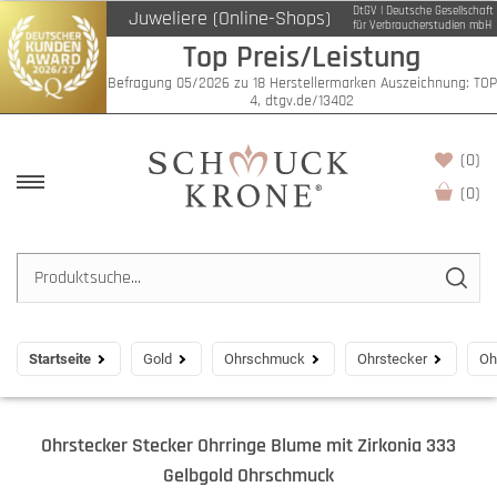
DtGV | Deutsche Gesellschaft
Juweliere (Online-Shops)
für Verbraucherstudien mbH
Top Preis/Leistung
Befragung 05/2026 zu 18 Herstellermarken Auszeichnung: TOP
4, dtgv.de/13402
(0)
(
0
)
Startseite
Gold
Ohrschmuck
Ohrstecker
Oh
Ohrstecker Stecker Ohrringe Blume mit Zirkonia 333
Gelbgold Ohrschmuck