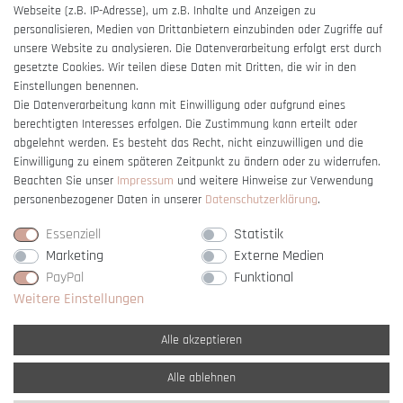
Webseite (z.B. IP-Adresse), um z.B. Inhalte und Anzeigen zu
Barrierefreiheitserklärung
personalisieren, Medien von Drittanbietern einzubinden oder Zugriffe auf
unsere Website zu analysieren. Die Datenverarbeitung erfolgt erst durch
gesetzte Cookies. Wir teilen diese Daten mit Dritten, die wir in den
Einstellungen benennen.
Die Datenverarbeitung kann mit Einwilligung oder aufgrund eines
berechtigten Interesses erfolgen. Die Zustimmung kann erteilt oder
Vertrag widerrufen
abgelehnt werden. Es besteht das Recht, nicht einzuwilligen und die
Einwilligung zu einem späteren Zeitpunkt zu ändern oder zu widerrufen.
Beachten Sie unser
Impressum
und weitere Hinweise zur Verwendung
personenbezogener Daten in unserer
Daten­schutz­erklärung
.
Essenziell
Statistik
Marketing
Externe Medien
PayPal
Funktional
Weitere Einstellungen
Alle akzeptieren
Alle ablehnen
* Alle Preise verstehen sich inkl. gesetzl. MwSt. und
zzgl. Versandkosten