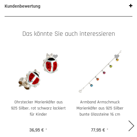
Kundenbewertung
Das könnte Sie auch interessieren
Ohrstecker Marienkäfer aus
Armband Armschmuck
925 Silber, rot schwarz lackiert
Marienkäfer aus 925 Silber
a
für Kinder
bunte Glassteine 16 cm
36,95 €
*
77,95 €
*