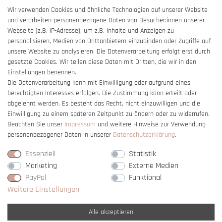
AGB
Wir verwenden Cookies und ähnliche Technologien auf unserer Website
und verarbeiten personenbezogene Daten von Besucher:innen unserer
Impressum
Webseite (z.B. IP-Adresse), um z.B. Inhalte und Anzeigen zu
Barrierefreiheitserklärung
personalisieren, Medien von Drittanbietern einzubinden oder Zugriffe auf
unsere Website zu analysieren. Die Datenverarbeitung erfolgt erst durch
gesetzte Cookies. Wir teilen diese Daten mit Dritten, die wir in den
Einstellungen benennen.
Die Datenverarbeitung kann mit Einwilligung oder aufgrund eines
berechtigten Interesses erfolgen. Die Zustimmung kann erteilt oder
Vertrag widerrufen
abgelehnt werden. Es besteht das Recht, nicht einzuwilligen und die
Einwilligung zu einem späteren Zeitpunkt zu ändern oder zu widerrufen.
Beachten Sie unser
Impressum
und weitere Hinweise zur Verwendung
personenbezogener Daten in unserer
Daten­schutz­erklärung
.
Essenziell
Statistik
Marketing
Externe Medien
PayPal
Funktional
Weitere Einstellungen
Alle akzeptieren