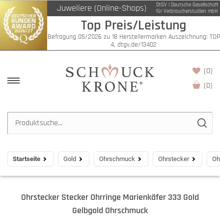
DtGV | Deutsche Gesellschaft
Juweliere (Online-Shops)
für Verbraucherstudien mbH
Top Preis/Leistung
Befragung 05/2026 zu 18 Herstellermarken Auszeichnung: TOP
4, dtgv.de/13402
(0)
(
0
)
Startseite
Gold
Ohrschmuck
Ohrstecker
Oh
Ohrstecker Stecker Ohrringe Marienkäfer 333 Gold
Gelbgold Ohrschmuck