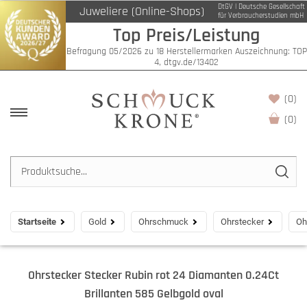
DtGV | Deutsche Gesellschaft
Juweliere (Online-Shops)
für Verbraucherstudien mbH
Top Preis/Leistung
Befragung 05/2026 zu 18 Herstellermarken Auszeichnung: TOP
4, dtgv.de/13402
(0)
(
0
)
Startseite
Gold
Ohrschmuck
Ohrstecker
Oh
Ohrstecker Stecker Rubin rot 24 Diamanten 0.24Ct
Brillanten 585 Gelbgold oval