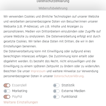
Datenschutzerklärung
Widerrufsbelehrung
AGB
Wir verwenden Cookies und ähnliche Technologien auf unserer Website
und verarbeiten personenbezogene Daten von Besucher:innen unserer
Impressum
Webseite (z.B. IP-Adresse), um z.B. Inhalte und Anzeigen zu
Barrierefreiheitserklärung
personalisieren, Medien von Drittanbietern einzubinden oder Zugriffe auf
unsere Website zu analysieren. Die Datenverarbeitung erfolgt erst durch
gesetzte Cookies. Wir teilen diese Daten mit Dritten, die wir in den
Einstellungen benennen.
Die Datenverarbeitung kann mit Einwilligung oder aufgrund eines
berechtigten Interesses erfolgen. Die Zustimmung kann erteilt oder
Vertrag widerrufen
abgelehnt werden. Es besteht das Recht, nicht einzuwilligen und die
Einwilligung zu einem späteren Zeitpunkt zu ändern oder zu widerrufen.
Beachten Sie unser
Impressum
und weitere Hinweise zur Verwendung
personenbezogener Daten in unserer
Daten­schutz­erklärung
.
Essenziell
Statistik
Marketing
Externe Medien
PayPal
Funktional
Weitere Einstellungen