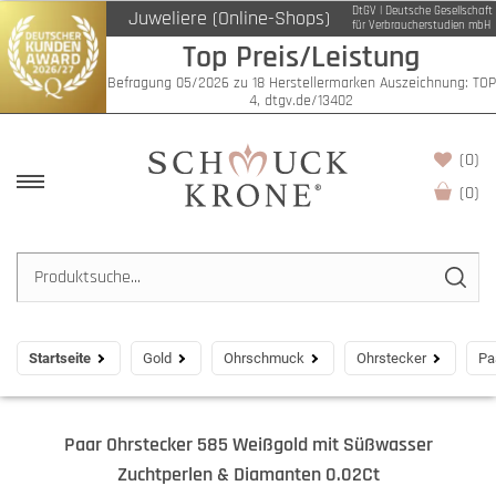
DtGV | Deutsche Gesellschaft
Juweliere (Online-Shops)
für Verbraucherstudien mbH
Top Preis/Leistung
Befragung 05/2026 zu 18 Herstellermarken Auszeichnung: TOP
4, dtgv.de/13402
(0)
(
0
)
Startseite
Gold
Ohrschmuck
Ohrstecker
Pa
Paar Ohrstecker 585 Weißgold mit Süßwasser
Zuchtperlen & Diamanten 0.02Ct