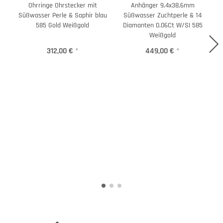
Ohrringe Ohrstecker mit
Anhänger 9,4x38,6mm
Süßwasser Perle & Saphir blau
Süßwasser Zuchtperle & 14
585 Gold Weißgold
Diamanten 0.06Ct W/SI 585
Weißgold
312,00 €
*
449,00 €
*