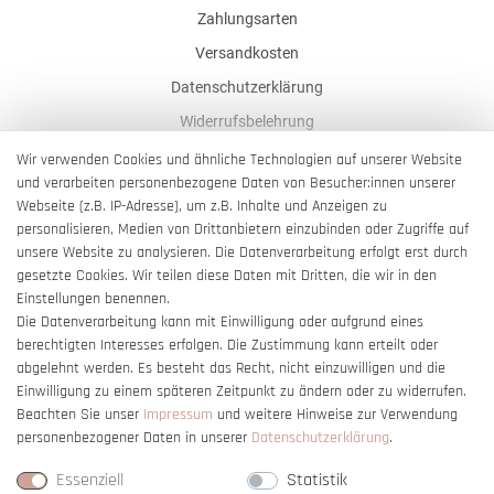
Zahlungsarten
Versandkosten
Datenschutzerklärung
Widerrufsbelehrung
AGB
Wir verwenden Cookies und ähnliche Technologien auf unserer Website
und verarbeiten personenbezogene Daten von Besucher:innen unserer
Impressum
Webseite (z.B. IP-Adresse), um z.B. Inhalte und Anzeigen zu
Barrierefreiheitserklärung
personalisieren, Medien von Drittanbietern einzubinden oder Zugriffe auf
unsere Website zu analysieren. Die Datenverarbeitung erfolgt erst durch
gesetzte Cookies. Wir teilen diese Daten mit Dritten, die wir in den
Einstellungen benennen.
Die Datenverarbeitung kann mit Einwilligung oder aufgrund eines
berechtigten Interesses erfolgen. Die Zustimmung kann erteilt oder
Vertrag widerrufen
abgelehnt werden. Es besteht das Recht, nicht einzuwilligen und die
Einwilligung zu einem späteren Zeitpunkt zu ändern oder zu widerrufen.
Beachten Sie unser
Impressum
und weitere Hinweise zur Verwendung
personenbezogener Daten in unserer
Daten­schutz­erklärung
.
Essenziell
Statistik