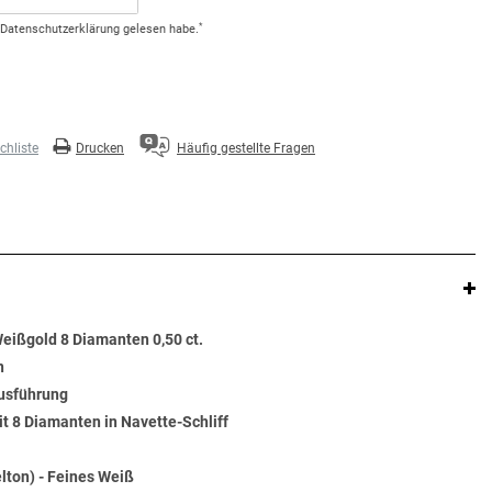
*
Daten­schutz­erklärung
gelesen habe.
hliste
Drucken
Häufig gestellte Fragen
eißgold 8 Diamanten 0,50 ct.
n
Ausführung
t 8 Diamanten in Navette-Schliff
lton) - Feines Weiß