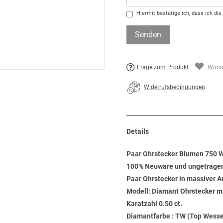
Hiermit bestätige ich, dass ich die
Senden
Frage zum Produkt
Wunsc
Widerrufsbedingungen
Details
Paar Ohrstecker Blumen 750 W
100% Neuware und ungetrage
Paar Ohrstecker in massiver 
Modell: Diamant Ohrstecker mi
Karatzahl 0.50 ct.
Diamantfarbe : TW (Top Wesse